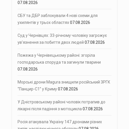
07.08.2026
СБУ та ДБР заблокували 4 нові схеми для
ухилянтів у трьох областях
07.08.2026
Суд у Чернівцях: 33-річному чоловіку загрожує
ув’язнення за побиття двох людей
07.08.2026
Пожежа у Чернівецькому районі: згоріла
господарська споруда та загинули тварини
07.08.2026
Морські дрони Magura знищили російський ЗРГК
“Панцир-С1” у Криму
07.08.2026
У Дністровському районі чоловік потрапив до
лікарні після падіння з мотоцикла
07.08.2026
Росія атакувала Україну 147 дронами різних
типів: наслідки нічного обстрілу
07.08.2026