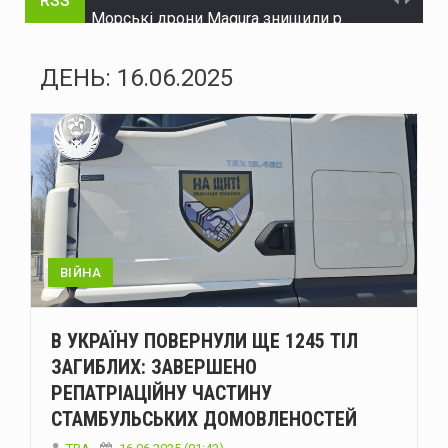
RSS
Морські дрони Magura знищили російський ЗРГК "Панцир-С1" у Криму
У Дністровському районі чоловік потрапив до лікарні після падіння з мотоцикла
ДЕНЬ:
16.06.2025
Росія атакувала Україну 147 дронами різних типів: наслідки нічного обстрілу
У Чернівцях 7 серпня прощаються з полеглим воїном Тарасом Скінтеєм
В Україні змінюють правила розподілу електроенергії: що зміниться влітку та взимку
Грози та до 29 градусів тепла: прогноз погоди на Буковині 8 серпня
Працівників ТЦК хочуть зробити впізнаваними: пропонують запровадити окрему форму
ВІЙНА
СБУ та ДБР заблокували 4 нові схеми для ухилянтів у трьох областях
В УКРАЇНУ ПОВЕРНУЛИ ЩЕ 1245 ТІЛ
Суд у Чернівцях: 33-річному чоловіку загрожує ув'язнення за побиття двох людей
ЗАГИБЛИХ: ЗАВЕРШЕНО
РЕПАТРІАЦІЙНУ ЧАСТИНУ
Пожежа у Чернівецькому районі: згоріла господарська споруда та загинули тварини
СТАМБУЛЬСЬКИХ ДОМОВЛЕНОСТЕЙ