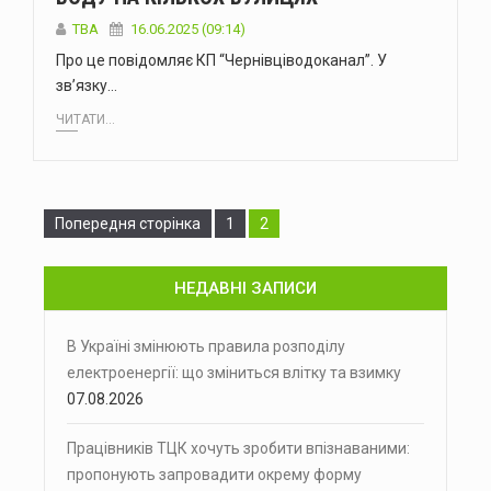
ТВА
16.06.2025 (09:14)
Про це повідомляє КП “Чернівціводоканал”. У
зв’язку…
ЧИТАТИ...
Сторінка
Сторінка
Попередня сторінка
1
2
НЕДАВНІ ЗАПИСИ
В Україні змінюють правила розподілу
електроенергії: що зміниться влітку та взимку
07.08.2026
Працівників ТЦК хочуть зробити впізнаваними:
пропонують запровадити окрему форму