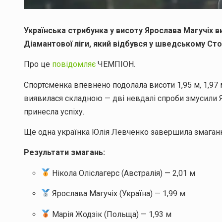
Українська стрибунка у висоту Ярослава Магучіх 
Діамантової ліги, який відбувся у шведському Сто
Про це
повідомляє
ЧЕМПІОН.
Спортсменка впевнено подолала висоти 1,95 м, 1,97 м
виявилася складною — дві невдалі спроби змусили Я
принесла успіху.
Ще одна українка Юлія Левченко завершила змагання 
Результати змагань:
Нікола Оліслагерс (Австралія) — 2,01 м
Ярослава Магучіх (Україна) — 1,99 м
Марія Жодзік (Польща) — 1,93 м