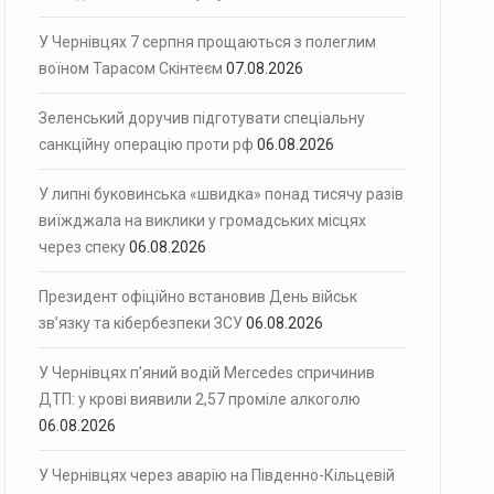
У Чернівцях 7 серпня прощаються з полеглим
воїном Тарасом Скінтеєм
07.08.2026
Зеленський доручив підготувати спеціальну
санкційну операцію проти рф
06.08.2026
У липні буковинська «швидка» понад тисячу разів
виїжджала на виклики у громадських місцях
через спеку
06.08.2026
Президент офіційно встановив День військ
зв’язку та кібербезпеки ЗСУ
06.08.2026
У Чернівцях п’яний водій Mercedes спричинив
ДТП: у крові виявили 2,57 проміле алкоголю
06.08.2026
У Чернівцях через аварію на Південно-Кільцевій