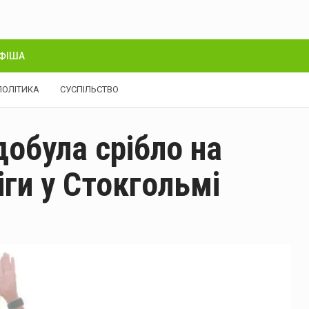
ФІША
ПОЛІТИКА
СУСПІЛЬСТВО
добула срібло на
іги у Стокгольмі