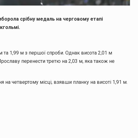
виборола срібну медаль на черговому етапі
кгольмі.
 та 1,99 м з першої спроби. Однак висота 2,01 м
рославу перенести третю на 2,03 м, яка також не
на четвертому місці, взявши планку на висоті 1,91 м.