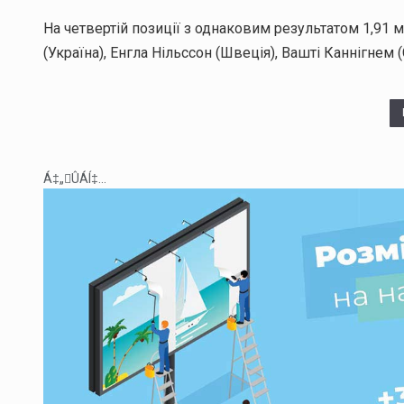
На четвертій позиції з однаковим результатом 1,91 
(Україна), Енгла Нільссон (Швеція), Вашті Каннігнем 
Á‡„ÛÁÍ‡...