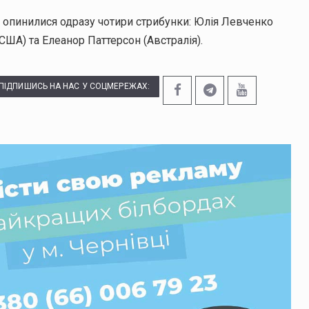
м опинилися одразу чотири стрибунки: Юлія Левченко
(США) та Елеанор Паттерсон (Австралія).
ПІДПИШИСЬ НА НАС У СОЦМЕРЕЖАХ: