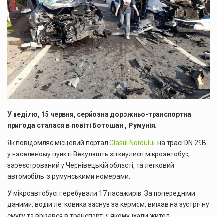
У неділю, 15 червня, серйозна дорожньо-транспортна
пригода сталася в повіті Ботошані, Румунія.
Як повідомляє місцевий портал
Glasul Nordului
, на трасі DN 29B
у населеному пункті Векулешть зіткнулися мікроавтобус,
зареєстрований у Чернівецькій області, та легковий
автомобіль із румунськими номерами.
У мікроавтобусі перебували 17 пасажирів. За попередніми
даними, водій легковика заснув за кермом, виїхав на зустрічну
смугу та врізався в транспорт, у якому їхали жителі