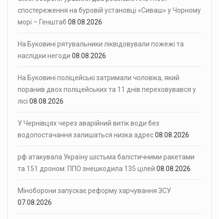
спостереження на буровій установці «Сиваш» у Чорному
морі – Генштаб
08.08.2026
На Буковині рятувальники ліквідовували пожежі та
наслідки негоди
08.08.2026
На Буковині поліцейські затримали чоловіка, який
поранив двох поліцейських та 11 днів переховувався у
лісі
08.08.2026
У Чернівцях через аварійний витік води без
водопостачання залишаться низка адрес
08.08.2026
рф атакувала Україну шістьма балістичними ракетами
та 151 дроном: ППО знешкодила 135 цілей
08.08.2026
Міноборони запускає реформу харчування ЗСУ
07.08.2026