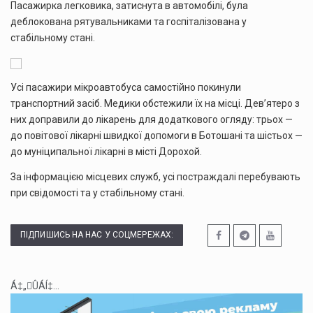
Пасажирка легковика, затиснута в автомобілі, була
деблокована рятувальниками та госпіталізована у
стабільному стані.
Усі пасажири мікроавтобуса самостійно покинули
транспортний засіб. Медики обстежили їх на місці. Дев’ятеро з
них доправили до лікарень для додаткового огляду: трьох —
до повітової лікарні швидкої допомоги в Ботошані та шістьох —
до муніципальної лікарні в місті Дорохой.
За інформацією місцевих служб, усі постраждалі перебувають
при свідомості та у стабільному стані.
ПІДПИШИСЬ НА НАС У СОЦМЕРЕЖАХ:
Á‡„ÛÁÍ‡...