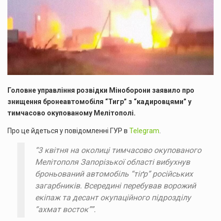
Головне управління розвідки Міноборони заявило про
знищення бронеавтомобіля “Тигр” з “кадировцями” у
тимчасово окупованому Мелітополі.
Про це йдеться у повідомленні ГУР в
Telegram
.
“3 квітня на околиці тимчасово окупованого
Мелітополя Запорізької області вибухнув
броньований автомобіль “тіґр” російських
загарбників. Всередині перебував ворожий
екіпаж та десант окупаційного підрозділу
“ахмат восток””.