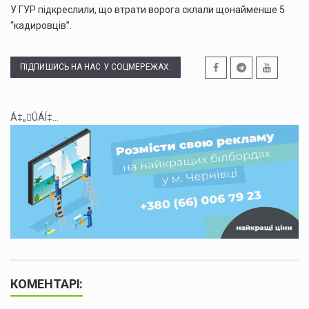
У ГУР підкреслили, що втрати ворога склали щонайменше 5
“кадировців”.
ПІДПИШИСЬ НА НАС У СОЦМЕРЕЖАХ:
Á‡„ÛÁÍ‡...
КОМЕНТАРІ: