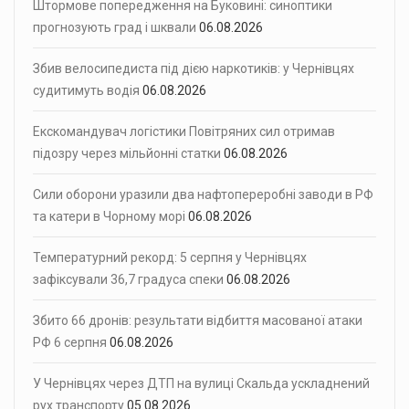
Штормове попередження на Буковині: синоптики
прогнозують град і шквали
06.08.2026
Збив велосипедиста під дією наркотиків: у Чернівцях
судитимуть водія
06.08.2026
Екскомандувач логістики Повітряних сил отримав
підозру через мільйонні статки
06.08.2026
Сили оборони уразили два нафтопереробні заводи в РФ
та катери в Чорному морі
06.08.2026
Температурний рекорд: 5 серпня у Чернівцях
зафіксували 36,7 градуса спеки
06.08.2026
Збито 66 дронів: результати відбиття масованої атаки
РФ 6 серпня
06.08.2026
У Чернівцях через ДТП на вулиці Скальда ускладнений
рух транспорту
05.08.2026