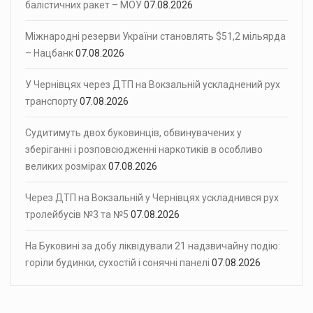
балістичних ракет – МОУ
07.08.2026
Міжнародні резерви України становлять $51,2 мільярда
– Нацбанк
07.08.2026
У Чернівцях через ДТП на Вокзальній ускладнений рух
транспорту
07.08.2026
Судитимуть двох буковинців, обвинувачених у
зберіганні і розповсюдженні наркотиків в особливо
великих розмірах
07.08.2026
Через ДТП на Вокзальній у Чернівцях ускладнився рух
тролейбусів №3 та №5
07.08.2026
На Буковині за добу ліквідували 21 надзвичайну подію:
горіли будинки, сухостій і сонячні панелі
07.08.2026