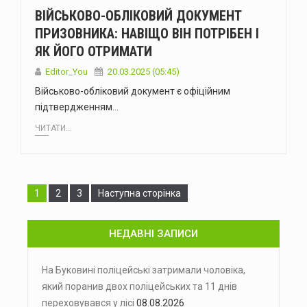
ВІЙСЬКОВО-ОБЛІКОВИЙ ДОКУМЕНТ
ПРИЗОВНИКА: НАВІЩО ВІН ПОТРІБЕН І
ЯК ЙОГО ОТРИМАТИ
Editor_You
20.03.2025 (05:45)
Військово-обліковий документ є офіційним
підтвердженням…
ЧИТАТИ...
Сторінка
Сторінка
Сторінка
1
2
3
Наступна сторінка
НЕДАВНІ ЗАПИСИ
На Буковині поліцейські затримали чоловіка,
який поранив двох поліцейських та 11 днів
переховувався у лісі
08.08.2026