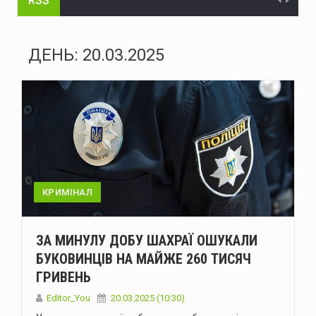
RSS
Енергоатом відремонтував п’ять енергоблоків АЕС
Український гросмейстер Василь Іванчук увійде до Зали світової шахової слави
ДЕНЬ:
20.03.2025
Українська ППО у липні перехопила лише 29 зі 195 балістичних ракет – МОУ
Міжнародні резерви України становлять $51,2 мільярда - Нацбанк
На Буковині рятувальники ліквідовували пожежі та наслідки негоди
На Буковині поліцейські затримали чоловіка, який поранив двох поліцейських та 11 днів переховувався у лісі
У Чернівцях через аварійний витік води без водопостачання залишаться низка адрес
КРИМІНАЛ
рф атакувала Україну шістьма балістичними ракетами та 151 дроном: ППО знешкодила 135 цілей
ЗА МИНУЛУ ДОБУ ШАХРАЇ ОШУКАЛИ
Міноборони запускає реформу харчування ЗСУ
БУКОВИНЦІВ НА МАЙЖЕ 260 ТИСЯЧ
ГРИВЕНЬ
Сенат США схвалив законопроєкт Ліндсі Грема щодо посилення санкцій проти росії та Ірану
Editor_You
20.03.2025 (10:30)