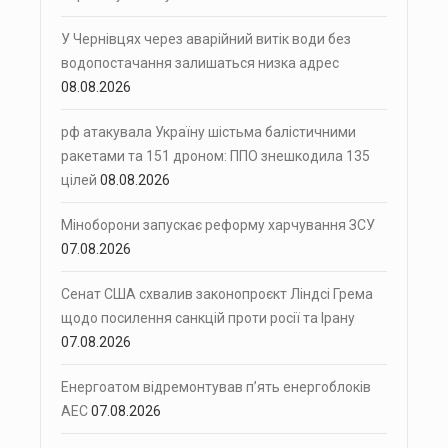
У Чернівцях через аварійний витік води без
водопостачання залишаться низка адрес
08.08.2026
рф атакувала Україну шістьма балістичними
ракетами та 151 дроном: ППО знешкодила 135
цілей
08.08.2026
Міноборони запускає реформу харчування ЗСУ
07.08.2026
Сенат США схвалив законопроєкт Ліндсі Грема
щодо посилення санкцій проти росії та Ірану
07.08.2026
Енергоатом відремонтував п’ять енергоблоків
АЕС
07.08.2026