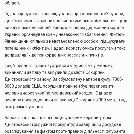
області.
Під час досудового розслідування правоохоронці з’ясували,
що «бізнесмен», знаючи про чинні тимчасові обмеження щодо
виїзду військовозобов’язаних осіб через державний кордон
України, організував схему незаконного збагачення. Житель
Рівненщини, спільно з невстановленою особою, підшукували
потенційних «клієнтів». Надалі, користуючись послугами таксі,
доправляв їх до прикордонних населених пунктів.
Так, 9 липня фігурант зустрівся з «туристом» у Рівному,
винайняли автівку та вирушили до міста Сокиряни
Дністровського району. За обумовлену наперед суму, 7000-
8000 доларів США, порушник повинен був переправити
чоловіка через україно-молдовський кордон. Однак їх
виявили прикордонники на околиці Сокирян за 300 метрів від
лінії розмежування.
Наразі слідчі поліції під процесуальним керівництвом
Дністровської окружної прокуратури завершили досудове
розслідування за фактом протиправної діяльності фігуранта.