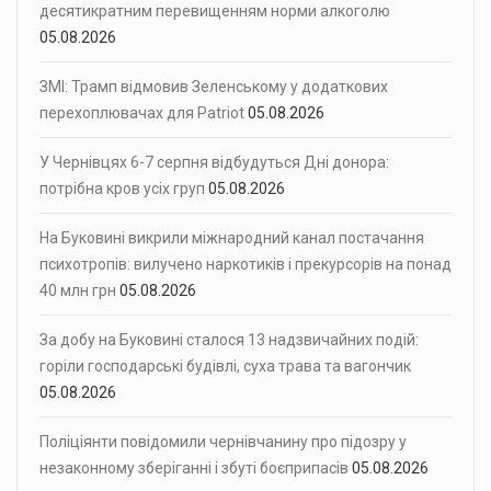
десятикратним перевищенням норми алкоголю
05.08.2026
ЗМІ: Трамп відмовив Зеленському у додаткових
перехоплювачах для Patriot
05.08.2026
У Чернівцях 6-7 серпня відбудуться Дні донора:
потрібна кров усіх груп
05.08.2026
На Буковині викрили міжнародний канал постачання
психотропів: вилучено наркотиків і прекурсорів на понад
40 млн грн
05.08.2026
За добу на Буковині сталося 13 надзвичайних подій:
горіли господарські будівлі, суха трава та вагончик
05.08.2026
Поліціянти повідомили чернівчанину про підозру у
незаконному зберіганні і збуті боєприпасів
05.08.2026