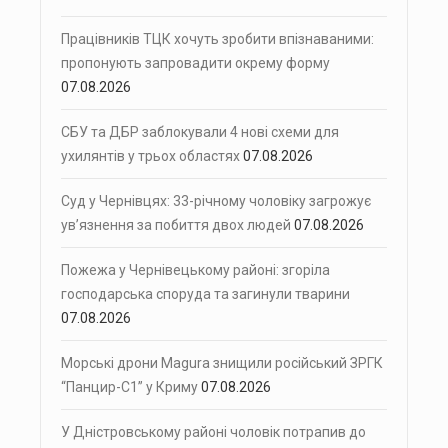
Працівників ТЦК хочуть зробити впізнаваними:
пропонують запровадити окрему форму
07.08.2026
СБУ та ДБР заблокували 4 нові схеми для
ухилянтів у трьох областях
07.08.2026
Суд у Чернівцях: 33-річному чоловіку загрожує
ув’язнення за побиття двох людей
07.08.2026
Пожежа у Чернівецькому районі: згоріла
господарська споруда та загинули тварини
07.08.2026
Морські дрони Magura знищили російський ЗРГК
“Панцир-С1” у Криму
07.08.2026
У Дністровському районі чоловік потрапив до