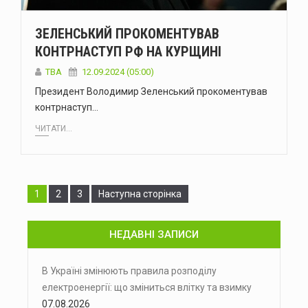
ЗЕЛЕНСЬКИЙ ПРОКОМЕНТУВАВ
КОНТРНАСТУП РФ НА КУРЩИНІ
ТВА
12.09.2024 (05:00)
Президент Володимир Зеленський прокоментував
контрнаступ…
ЧИТАТИ...
Сторінка
Сторінка
Сторінка
1
2
3
Наступна сторінка
НЕДАВНІ ЗАПИСИ
В Україні змінюють правила розподілу
електроенергії: що зміниться влітку та взимку
07.08.2026