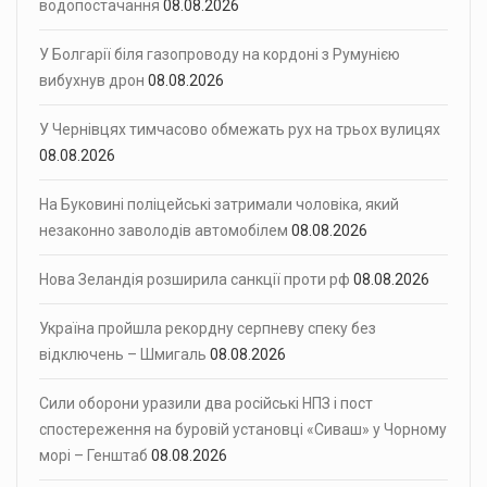
водопостачання
08.08.2026
У Болгарії біля газопроводу на кордоні з Румунією
вибухнув дрон
08.08.2026
У Чернівцях тимчасово обмежать рух на трьох вулицях
08.08.2026
На Буковині поліцейські затримали чоловіка, який
незаконно заволодів автомобілем
08.08.2026
Нова Зеландія розширила санкції проти рф
08.08.2026
Україна пройшла рекордну серпневу спеку без
відключень – Шмигаль
08.08.2026
Сили оборони уразили два російські НПЗ і пост
спостереження на буровій установці «Сиваш» у Чорному
морі – Генштаб
08.08.2026