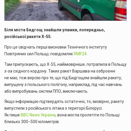
Біля міста Бидгощ знайшли уламки, попередньо,
російської ракети Х-55.
Про це свідчать перші висновки Технічного інституту
Повітряних сил Польщі, повідомляє
RMF24
.
Там припускають, що Х-55, найімовірніше, потрапила в Польщу
з-за східного кордону. Таких ракет Варшава на озброєнні
не має, тож версію про те, що під Бидгощем знайшли ракету,
випущену з польського полігону, наприклад, під час навчань
або випробувань систем ППО, виключають.
Якщо інформацію підтвердять остаточно, то, імовірно, ракету
випустили з російського літака з території Білорусі.
Як пише
BBC News Україна
, вона могла пролетіти по Польщі
близько 300−500 кілометрів.