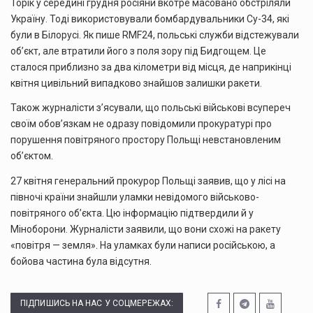
Торік у середині грудня росіяни вкотре масовано обстріляли
Україну. Тоді використовували бомбардувальники Су-34, які
були в Білорусі. Як пише RMF24, польські служби відстежували
об’єкт, але втратили його з поля зору під Бидгощем. Це
сталося приблизно за два кілометри від місця, де наприкінці
квітня цивільний випадково знайшов залишки ракети.
Також журналісти з’ясували, що польські військові всупереч
своїм обов’язкам не одразу повідомили прокуратурі про
порушення повітряного простору Польщі невстановленим
об’єктом.
27 квітня генеральний прокурор Польщі заявив, що у лісі на
півночі країни знайшли уламки невідомого військово-
повітряного об’єкта. Цю інформацію підтвердили й у
Міноборони. Журналісти заявили, що вони схожі на ракету
«повітря — земля». На уламках були написи російською, а
бойова частина була відсутня.
ПІДПИШИСЬ НА НАС У СОЦМЕРЕЖАХ: