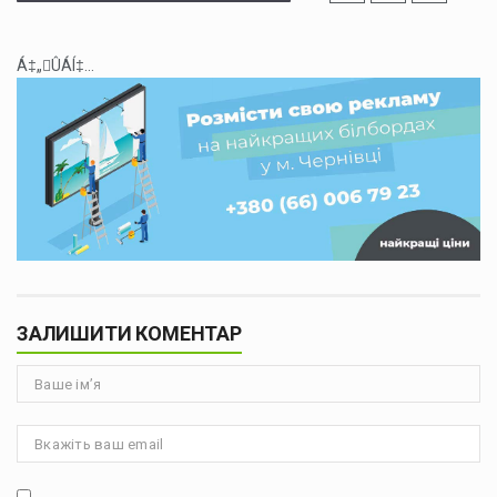
Á‡„ÛÁÍ‡...
ЗАЛИШИТИ КОМЕНТАР