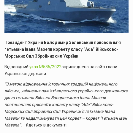
Президент України Володимир Зеленський присвоїв ім‘я
гетьмана Івана Мазепи корвету класу “Ada” Військово-
Морських Сил Збройних сил України.
Відповідний
указ №586/2022
оприлюднено на сайті глави
Української держави.
“З метою відновлення історичних традицій національного
війська, увічнення пам’яті видатного українського державного
діяча гетьмана Війська Запорозького Івана Мазепи
постановляю присвоїти корвету класу “Ada” Військово-
Морських Сил Збройних Сил України ім’я гетьмана Івана
Мазепи та надалі іменувати цей корвет – корвет “Гетьман Іван
Мазепа”, –
йдеться в документі.