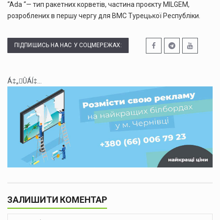
“Ada “— тип ракетних корветів, частина проєкту MILGEM,
розроблених в першу чергу для ВМС Турецької Республіки.
ПІДПИШИСЬ НА НАС У СОЦМЕРЕЖАХ:
Á‡„ÛÁÍ‡...
ЗАЛИШИТИ КОМЕНТАР