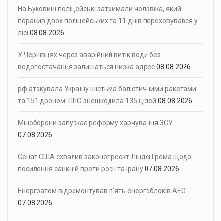
На Буковині поліцейські затримали чоловіка, який
поранив двох поліцейських та 11 днів переховувався у
лісі
08.08.2026
У Чернівцях через аварійний витік води без
водопостачання залишаться низка адрес
08.08.2026
рф атакувала Україну шістьма балістичними ракетами
та 151 дроном: ППО знешкодила 135 цілей
08.08.2026
Міноборони запускає реформу харчування ЗСУ
07.08.2026
Сенат США схвалив законопроєкт Ліндсі Грема щодо
посилення санкцій проти росії та Ірану
07.08.2026
Енергоатом відремонтував п’ять енергоблоків АЕС
07.08.2026