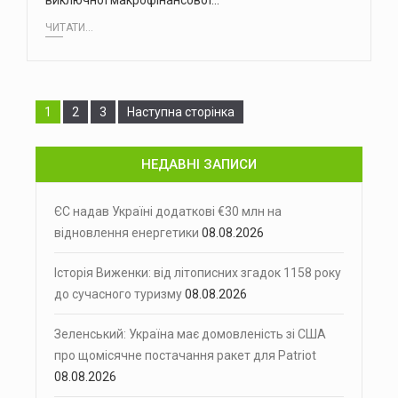
виключної макрофінансової…
ЧИТАТИ...
Сторінка
Сторінка
Сторінка
1
2
3
Наступна сторінка
НЕДАВНІ ЗАПИСИ
ЄС надав Україні додаткові €30 млн на
відновлення енергетики
08.08.2026
Історія Виженки: від літописних згадок 1158 року
до сучасного туризму
08.08.2026
Зеленський: Україна має домовленість зі США
про щомісячне постачання ракет для Patriot
08.08.2026