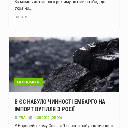
За місяць дії візового режиму по візи на в’їзд до
України…
ЧИТАТИ...
ЕКОНОМІКА
В ЄС НАБУЛО ЧИННОСТІ ЕМБАРГО НА
ІМПОРТ ВУГІЛЛЯ З РОСІЇ
ТВА
1.08.2022 (05:00)
У Європейському Союзі з 1 серпня набуває чинності