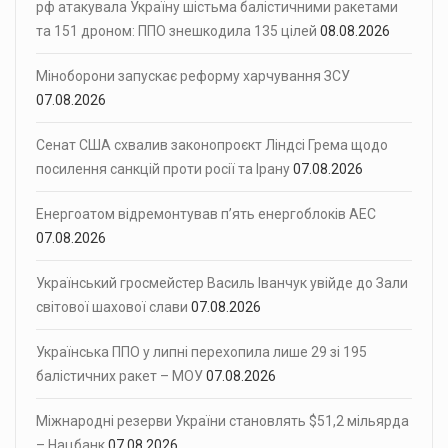
рф атакувала Україну шістьма балістичними ракетами
та 151 дроном: ППО знешкодила 135 цілей
08.08.2026
Міноборони запускає реформу харчування ЗСУ
07.08.2026
Сенат США схвалив законопроєкт Ліндсі Грема щодо
посилення санкцій проти росії та Ірану
07.08.2026
Енергоатом відремонтував п’ять енергоблоків АЕС
07.08.2026
Український гросмейстер Василь Іванчук увійде до Зали
світової шахової слави
07.08.2026
Українська ППО у липні перехопила лише 29 зі 195
балістичних ракет – МОУ
07.08.2026
Міжнародні резерви України становлять $51,2 мільярда
– Нацбанк
07.08.2026