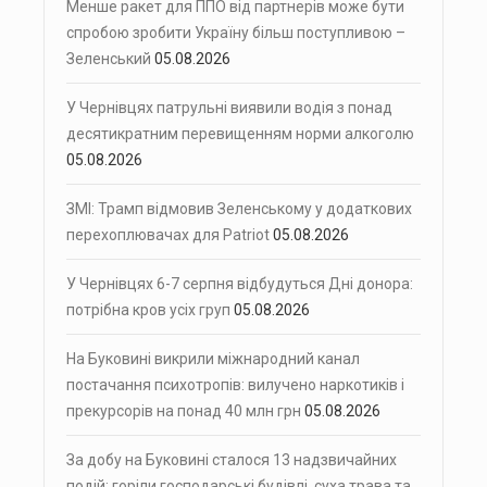
Менше ракет для ППО від партнерів може бути
спробою зробити Україну більш поступливою –
Зеленський
05.08.2026
У Чернівцях патрульні виявили водія з понад
десятикратним перевищенням норми алкоголю
05.08.2026
ЗМІ: Трамп відмовив Зеленському у додаткових
перехоплювачах для Patriot
05.08.2026
У Чернівцях 6-7 серпня відбудуться Дні донора:
потрібна кров усіх груп
05.08.2026
На Буковині викрили міжнародний канал
постачання психотропів: вилучено наркотиків і
прекурсорів на понад 40 млн грн
05.08.2026
За добу на Буковині сталося 13 надзвичайних
подій: горіли господарські будівлі, суха трава та