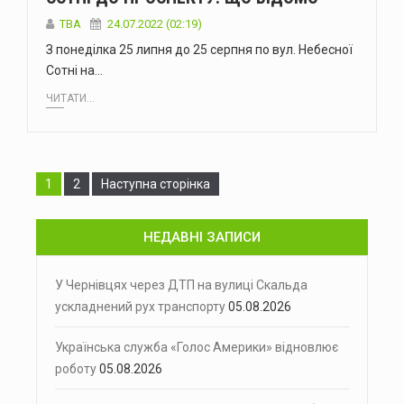
TBA
24.07.2022 (02:19)
З понеділка 25 липня до 25 серпня по вул. Небесної
Сотні на…
ЧИТАТИ...
Сторінка
Сторінка
1
2
Наступна сторінка
НЕДАВНІ ЗАПИСИ
У Чернівцях через ДТП на вулиці Скальда
ускладнений рух транспорту
05.08.2026
Українська служба «Голос Америки» відновлює
роботу
05.08.2026