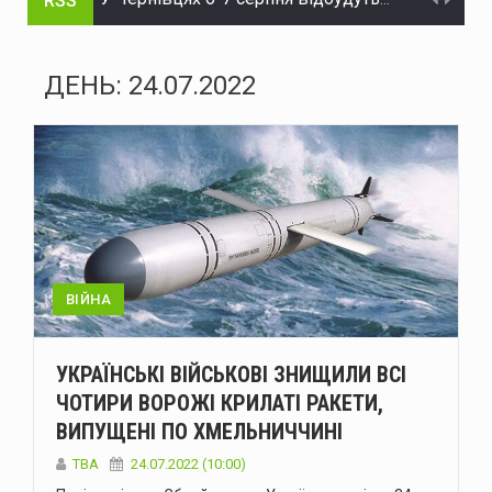
RSS
На Буковині викрили міжнародний канал постачання психотропів: вилучено наркотиків і прекурсорів на понад 40 млн грн
За добу на Буковині сталося 13 надзвичайних подій: горіли господарські будівлі, суха трава та вагончик
ДЕНЬ:
24.07.2022
Поліціянти повідомили чернівчанину про підозру у незаконному зберіганні і збуті боєприпасів
У Чернівцях перекриють вулицю Івана Франка: як курсуватиме транспорт
У Чернівцях через ДТП на вулиці Скальда ускладнений рух транспорту
Українська служба «Голос Америки» відновлює роботу
Менше ракет для ППО від партнерів може бути спробою зробити Україну більш поступливою - Зеленський
ВІЙНА
У Чернівцях патрульні виявили водія з понад десятикратним перевищенням норми алкоголю
УКРАЇНСЬКІ ВІЙСЬКОВІ ЗНИЩИЛИ ВСІ
ЗМІ: Трамп відмовив Зеленському у додаткових перехоплювачах для Patriot
ЧОТИРИ ВОРОЖІ КРИЛАТІ РАКЕТИ,
ВИПУЩЕНІ ПО ХМЕЛЬНИЧЧИНІ
У Чернівцях 6-7 серпня відбудуться Дні донора: потрібна кров усіх груп
ТВА
24.07.2022 (10:00)