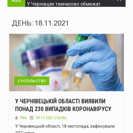
RSS
У Чернівцях тимчасово обмежать рух на трьох вулицях
На Буковині поліцейські затримали чоловіка, який незаконно заволодів автомобілем
ДЕНЬ:
18.11.2021
Нова Зеландія розширила санкції проти рф
Україна пройшла рекордну серпневу спеку без відключень – Шмигаль
ЄС надав Україні додаткові €30 млн на відновлення енергетики
Історія Виженки: від літописних згадок 1158 року до сучасного туризму
Зеленський: Україна має домовленість зі США про щомісячне постачання ракет для Patriot
СУСПІЛЬСТВО
Стрільця, який поранив двох поліцейських на Буковині, взято під варту
У ЧЕРНІВЕЦЬКІЙ ОБЛАСТІ ВИЯВИЛИ
На двох вулицях Чернівців тимчасово відсутнє водопостачання
ПОНАД 230 ВИПАДКІВ КОРОНАВІРУСУ
У Болгарії біля газопроводу на кордоні з Румунією вибухнув дрон
ТВА
18.11.2021 (10:06)
У Чернівецькій області, 18 листопада, зафіксували