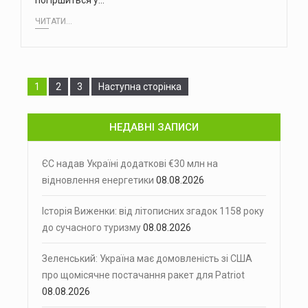
погіршиться у…
ЧИТАТИ...
Сторінка
Сторінка
Сторінка
1
2
3
Наступна сторінка
НЕДАВНІ ЗАПИСИ
ЄС надав Україні додаткові €30 млн на
відновлення енергетики
08.08.2026
Історія Виженки: від літописних згадок 1158 року
до сучасного туризму
08.08.2026
Зеленський: Україна має домовленість зі США
про щомісячне постачання ракет для Patriot
08.08.2026