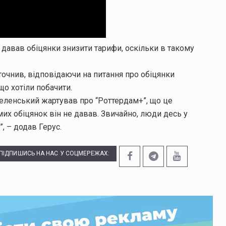
 давав обіцянки знизити тарифи, оскільки в такому
уточнив, відповідаючи на питання про обіцянки
що хотіли побачити.
Зеленський жартував про “Роттердам+”, що це
их обіцянок він не давав. Звичайно, люди десь у
”, – додав Герус.
ПІДПИШИСЬ НА НАС У СОЦМЕРЕЖАХ: