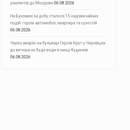
ухилянтів до Молдови
06.08.2026
На Буковині за добу сталося 15 надзвичайних
подій: горіли автомобілі, квартира та сухостій
06.08.2026
Через аварію на бульварі Героїв Крут у Чернівцях
до вечора не буде води в низці будинків
06.08.2026