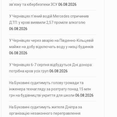
зв’язку та кібербезпеки ЗСУ
06.08.2026
У Чернівцях п’яний водій Mercedes спричинив
ДТП: у крові виявили 2,57 проміле алкоголю
06.08.2026
У Чернівцях через аварію на Південно-Кільцевій
майже на добу відключать воду у низці будинків
06.08.2026
У Чернівцях 6-7 серпня відбудуться Дні донора:
потрібна кров усіх груп
06.08.2026
На Буковині судитимуть голову громади та
інженера технагляду за розтрату понад 15 млн
грн на будівництві укриття для школи
06.08.2026
На Буковині судитимуть жителя Дніпра за
організацію незаконного переправлення