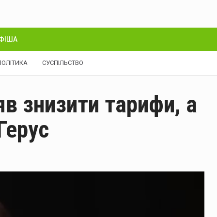
ФІША
ПОЛІТИКА
СУСПІЛЬСТВО
яв знизити тарифи, а
Герус