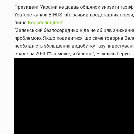
Президент України не давав обіцянок знизити тарифи
YouTube каналі BIHUS info заявив представник прези
пише
Корреспондент
.
“Зеленський безпосередньо ніде не обіцяв зниження т
проблемою. Якщо подивитися, що саме говорив Зелен
необхідність збільшення видобутку газу, інвестування
впаде на 20-30%, а може, й більше”, – сказав Герус.