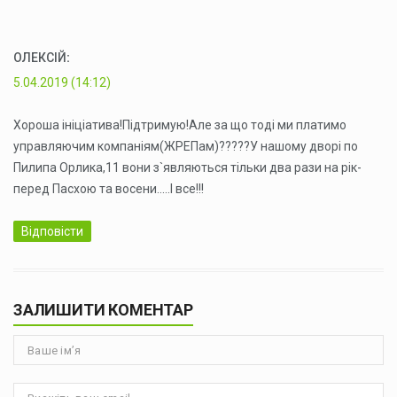
ОЛЕКСІЙ
:
5.04.2019 (14:12)
Хороша ініціатива!Підтримую!Але за що тоді ми платимо
управляючим компаніям(ЖРЕПам)?????У нашому дворі по
Пилипа Орлика,11 вони з`являються тільки два рази на рік-
перед Пасхою та восени…..І все!!!
Відповісти
ЗАЛИШИТИ КОМЕНТАР