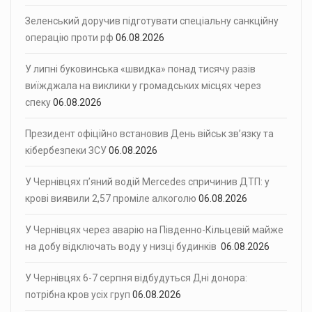
Зеленський доручив підготувати спеціальну санкційну
операцію проти рф
06.08.2026
У липні буковинська «швидка» понад тисячу разів
виїжджала на виклики у громадських місцях через
спеку
06.08.2026
Президент офіційно встановив День військ зв’язку та
кібербезпеки ЗСУ
06.08.2026
У Чернівцях п’яний водій Mercedes спричинив ДТП: у
крові виявили 2,57 проміле алкоголю
06.08.2026
У Чернівцях через аварію на Південно-Кільцевій майже
на добу відключать воду у низці будинків
06.08.2026
У Чернівцях 6-7 серпня відбудуться Дні донора:
потрібна кров усіх груп
06.08.2026