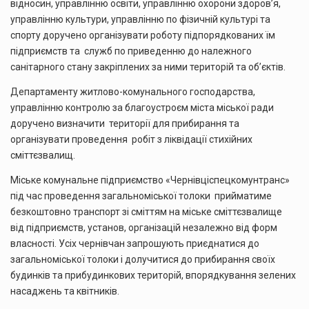
відносин, управлінню освіти, управлінню охорони здоров’я,
управлінню культури, управлінню по фізичній культурі та
спорту доручено організувати роботу підпорядкованих їм
підприємств та служб по приведенню до належного
санітарного стану закріплених за ними територій та об’єктів.
Департаменту житлово-комунального господарства,
управлінню контролю за благоустроєм міста міської ради
доручено визначити території для прибирання та
організувати проведення робіт з ліквідації стихійних
сміттєзвалищ.
Міське комунальне підприємство «Чернівціспецкомунтранс»
під час проведення загальноміської толоки прийматиме
безкоштовно транспорт зі сміттям на міське сміттєзвалище
від підприємств, установ, організацій незалежно від форм
власності. Усіх чернівчан запрошують приєднатися до
загальноміської толоки і долучитися до прибирання своїх
будинків та прибудинкових територій, впорядкування зелених
насаджень та квітників.