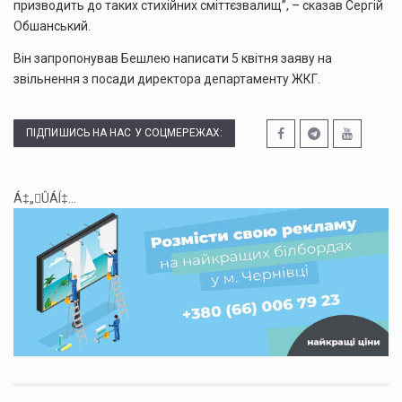
призводить до таких стихійних сміттєзвалищ”, – сказав Сергій
Обшанський.
Він запропонував Бешлею написати 5 квітня заяву на
звільнення з посади директора департаменту ЖКГ.
ПІДПИШИСЬ НА НАС У СОЦМЕРЕЖАХ:
Á‡„ÛÁÍ‡...