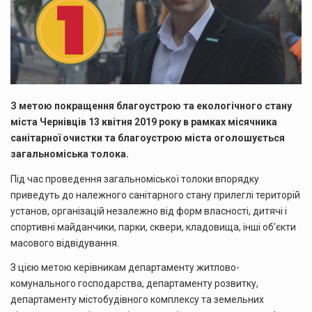
З метою покращення благоустрою та екологічного стану
міста Чернівців 13 квітня 2019 року в рамках місячника
санітарної очистки та благоустрою міста оголошується
загальноміська толока.
Під час проведення загальноміської толоки впорядку
приведуть до належного санітарного стану прилеглі територій
установ, організацій незалежно від форм власності, дитячі і
спортивні майданчики, парки, сквери, кладовища, інші об’єкти
масового відвідування.
З цією метою керівникам департаменту житлово-
комунального господарства, департаменту розвитку,
департаменту містобудівного комплексу та земельних