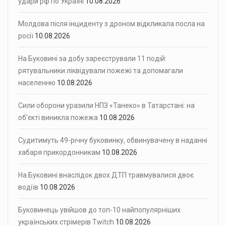
удари рф по Україні
10.08.2026
Молдова після інциденту з дроном відкликала посла на
росії
10.08.2026
На Буковині за добу зареєстрували 11 подій:
рятувальники ліквідували пожежі та допомагали
населенню
10.08.2026
Сили оборони уразили НПЗ «Танеко» в Татарстані: на
об’єкті виникла пожежа
10.08.2026
Судитимуть 49-річну буковинку, обвинувачену в наданні
хабаря прикордонникам
10.08.2026
На Буковині внаслідок двох ДТП травмувалися двоє
водіїв
10.08.2026
Буковинець увійшов до топ-10 найпопулярніших
українських стрімерів Twitch
10.08.2026