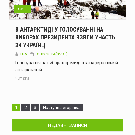
СВІТ
В АНТАРКТИДІ У ГОЛОСУВАННІ НА
ВИБОРАХ ПРЕЗИДЕНТА ВЗЯЛИ УЧАСТЬ
34 УКРАЇНЦІ
TBA
31.03.2019 (05:31)
Голосування на виборах президента на українській
антарктичній…
ЧИТАТИ...
Сторінка
Сторінка
Сторінка
1
2
3
Наступна сторінка
НЕДАВНІ ЗАПИСИ