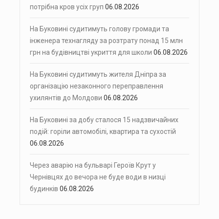
потрібна кров усіх груп
06.08.2026
На Буковині судитимуть голову громади та
інженера технагляду за розтрату понад 15 млн
грн на будівництві укриття для школи
06.08.2026
На Буковині судитимуть жителя Дніпра за
організацію незаконного переправлення
ухилянтів до Молдови
06.08.2026
На Буковині за добу сталося 15 надзвичайних
подій: горіли автомобілі, квартира та сухостій
06.08.2026
Через аварію на бульварі Героїв Крут у
Чернівцях до вечора не буде води в низці
будинків
06.08.2026