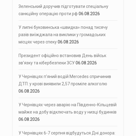
Зеленський доручив підготувати спеціальну
санкційну операцію проти рф
06.08.2026
У липні буковинська «швидка» понад тисячу
разів виїжджала на виклики у громадських
місцях через спеку
06.08.2026
Президент офіційно встановив День військ
зв’язку та кібербезпеки ЗСУ
06.08.2026
У Чернівцях п’яний водій Mercedes спричинив
ДТП: у крові виявили 2,57 проміле алкоголю
06.08.2026
У Чернівцях через аварію на Південно-Кільцевій
майже на добу відключать воду у низці будинків
06.08.2026
У Чернівцях 6-7 серпня відбудуться Дні донора: