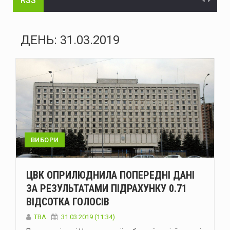
RSS
На Буковині судитимуть голову громади та інженера технагляду за розтрату понад 15 млн грн на будівництві укриття для школи
На Буковині судитимуть жителя Дніпра за організацію незаконного переправлення ухилянтів до Молдови
ДЕНЬ:
31.03.2019
На Буковині за добу сталося 15 надзвичайних подій: горіли автомобілі, квартира та сухостій
Через аварію на бульварі Героїв Крут у Чернівцях до вечора не буде води в низці будинків
Зеленський доручив підготувати спеціальну санкційну операцію проти рф
У липні буковинська «швидка» понад тисячу разів виїжджала на виклики у громадських місцях через спеку
Президент офіційно встановив День військ зв'язку та кібербезпеки ЗСУ
ВИБОРИ
У Чернівцях п'яний водій Mercedes спричинив ДТП: у крові виявили 2,57 проміле алкоголю
ЦВК ОПРИЛЮДНИЛА ПОПЕРЕДНІ ДАНІ
У Чернівцях через аварію на Південно-Кільцевій майже на добу відключать воду у низці будинків
ЗА РЕЗУЛЬТАТАМИ ПІДРАХУНКУ 0.71
ВІДСОТКА ГОЛОСІВ
У Чернівцях 6-7 серпня відбудуться Дні донора: потрібна кров усіх груп
TBA
31.03.2019 (11:34)