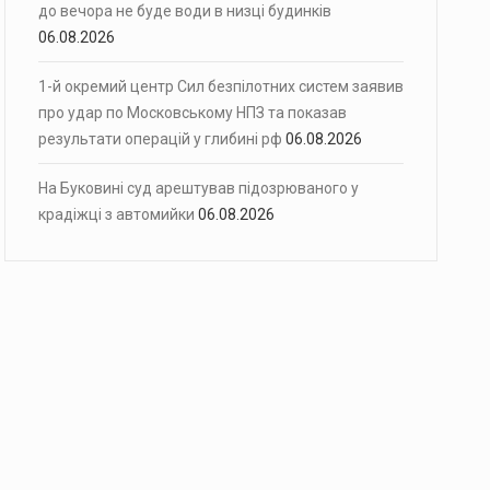
до вечора не буде води в низці будинків
06.08.2026
1-й окремий центр Сил безпілотних систем заявив
про удар по Московському НПЗ та показав
результати операцій у глибині рф
06.08.2026
На Буковині суд арештував підозрюваного у
крадіжці з автомийки
06.08.2026