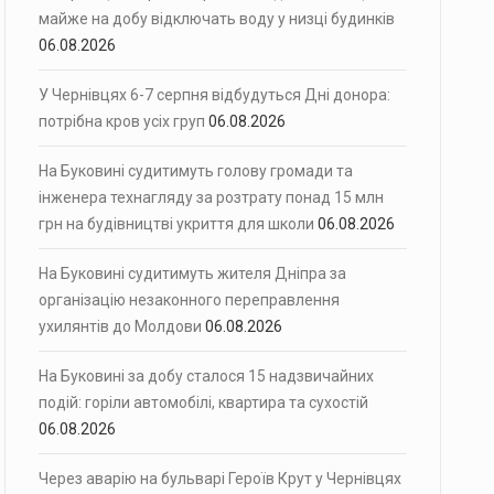
майже на добу відключать воду у низці будинків
06.08.2026
У Чернівцях 6-7 серпня відбудуться Дні донора:
потрібна кров усіх груп
06.08.2026
На Буковині судитимуть голову громади та
інженера технагляду за розтрату понад 15 млн
грн на будівництві укриття для школи
06.08.2026
На Буковині судитимуть жителя Дніпра за
організацію незаконного переправлення
ухилянтів до Молдови
06.08.2026
На Буковині за добу сталося 15 надзвичайних
подій: горіли автомобілі, квартира та сухостій
06.08.2026
Через аварію на бульварі Героїв Крут у Чернівцях