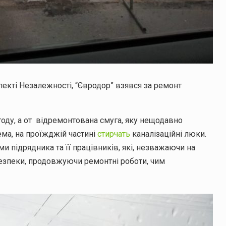
екті Незалежності, “Євродор” взявся за ремонт
году, а от відремонтована смуга, яку нещодавно
ема, на проїжджій частині
стирчать
каналізаційні люки.
и підрядника та її працівників, які, незважаючи на
безпеки, продовжуючи ремонтні роботи, чим