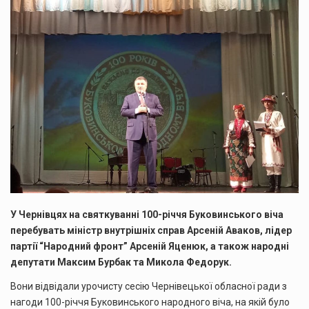
У Чернівцях на святкуванні 100-річчя Буковинського віча
перебувать міністр внутрішніх справ Арсеній Аваков, лідер
партії “Народний фронт” Арсеній Яценюк, а також народні
депутати Максим Бурбак та Микола Федорук.
Вони відвідали урочисту сесію Чернівецької обласної ради з
нагоди 100-річчя Буковинського народного віча, на якій було