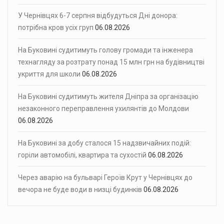
У Чернівцях 6-7 серпня відбудуться Дні донора:
потрібна кров усіх груп
06.08.2026
На Буковині судитимуть голову громади та інженера
технагляду за розтрату понад 15 млн грн на будівництві
укриття для школи
06.08.2026
На Буковині судитимуть жителя Дніпра за організацію
незаконного переправлення ухилянтів до Молдови
06.08.2026
На Буковині за добу сталося 15 надзвичайних подій:
горіли автомобілі, квартира та сухостій
06.08.2026
Через аварію на бульварі Героїв Крут у Чернівцях до
вечора не буде води в низці будинків
06.08.2026