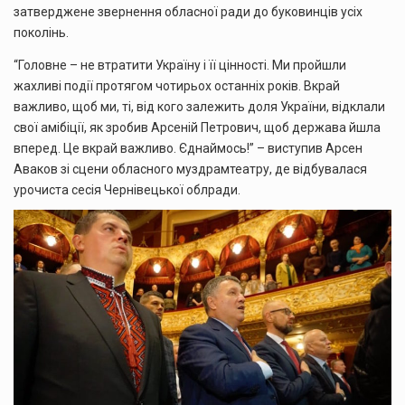
затверджене звернення обласної ради до буковинців усіх
поколінь.
“Головне – не втратити Україну і її цінності. Ми пройшли
жахливі події протягом чотирьох останніх років. Вкрай
важливо, щоб ми, ті, від кого залежить доля України, відклали
свої амібіції, як зробив Арсеній Петрович, щоб держава йшла
вперед. Це вкрай важливо. Єднаймось!” – виступив Арсен
Аваков зі сцени обласного муздрамтеатру, де відбувалася
урочиста сесія Чернівецької облради.