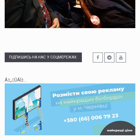
ПІДПИШИСЬ НА НАС У СОЦМЕРЕЖАХ:
Á‡„ÛÁÍ‡...