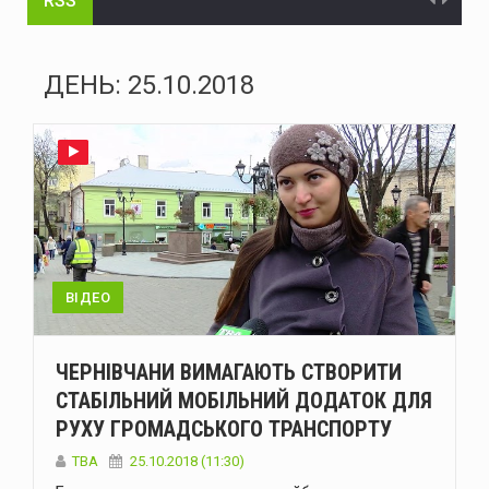
RSS
На Буковині судитимуть голову громади та інженера технагляду за розтрату понад 15 млн грн на будівництві укриття для школи
На Буковині судитимуть жителя Дніпра за організацію незаконного переправлення ухилянтів до Молдови
ДЕНЬ:
25.10.2018
На Буковині за добу сталося 15 надзвичайних подій: горіли автомобілі, квартира та сухостій
Через аварію на бульварі Героїв Крут у Чернівцях до вечора не буде води в низці будинків
Зеленський доручив підготувати спеціальну санкційну операцію проти рф
У липні буковинська «швидка» понад тисячу разів виїжджала на виклики у громадських місцях через спеку
Президент офіційно встановив День військ зв'язку та кібербезпеки ЗСУ
ВІДЕО
У Чернівцях п'яний водій Mercedes спричинив ДТП: у крові виявили 2,57 проміле алкоголю
ЧЕРНІВЧАНИ ВИМАГАЮТЬ СТВОРИТИ
У Чернівцях через аварію на Південно-Кільцевій майже на добу відключать воду у низці будинків
СТАБІЛЬНИЙ МОБІЛЬНИЙ ДОДАТОК ДЛЯ
РУХУ ГРОМАДСЬКОГО ТРАНСПОРТУ
У Чернівцях 6-7 серпня відбудуться Дні донора: потрібна кров усіх груп
TBA
25.10.2018 (11:30)