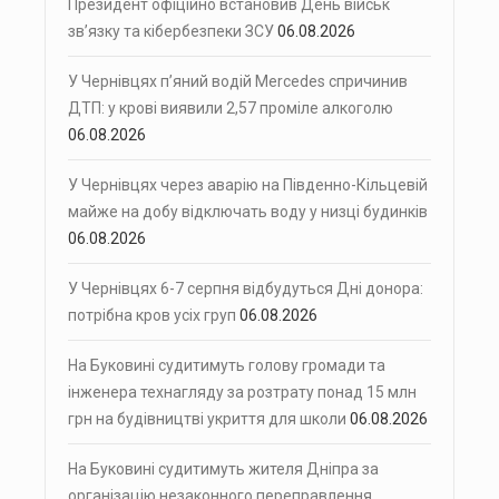
Президент офіційно встановив День військ
зв’язку та кібербезпеки ЗСУ
06.08.2026
У Чернівцях п’яний водій Mercedes спричинив
ДТП: у крові виявили 2,57 проміле алкоголю
06.08.2026
У Чернівцях через аварію на Південно-Кільцевій
майже на добу відключать воду у низці будинків
06.08.2026
У Чернівцях 6-7 серпня відбудуться Дні донора:
потрібна кров усіх груп
06.08.2026
На Буковині судитимуть голову громади та
інженера технагляду за розтрату понад 15 млн
грн на будівництві укриття для школи
06.08.2026
На Буковині судитимуть жителя Дніпра за
організацію незаконного переправлення