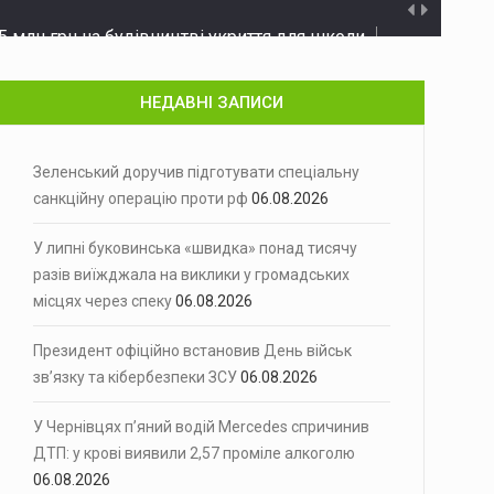
5 млн грн на будівництві укриття для школи
Прокурори Чер
 ухилянтів до Молдови
На Буковині повідомили про підозру…
НЕДАВНІ ЗАПИСИ
ухостій
Минулої доби на території Чернівецької…
будинків
У Чернівцях через аварійний витік…
Зеленський доручив підготувати спеціальну
санкційну операцію проти рф
06.08.2026
нт України Володимир Зеленський доручив…
У липні буковинська «швидка» понад тисячу
ьких місцях через спеку
Спекотна погода збільшила навантаження на…
разів виїжджала на виклики у громадських
місцях через спеку
06.08.2026
 Володимир Зеленський підписав указ…
лкоголю
Президент офіційно встановив День військ
У Чернівцях патрульні притягнули до…
зв’язку та кібербезпеки ЗСУ
06.08.2026
 низці будинків
У Чернівцях через аварійний витік…
У Чернівцях п’яний водій Mercedes спричинив
ня у…
ДТП: у крові виявили 2,57 проміле алкоголю
06.08.2026