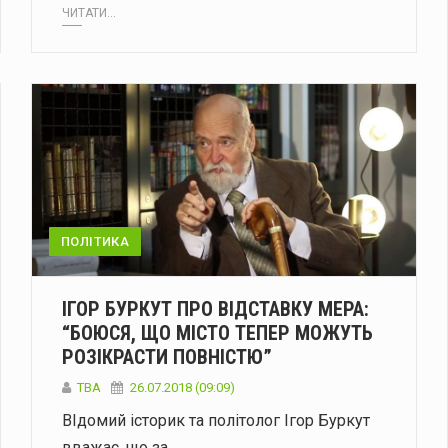
ЧИТАТИ...
ПОЛІТИКА
ІГОР БУРКУТ ПРО ВІДСТАВКУ МЕРА:
“БОЮСЯ, ЩО МІСТО ТЕПЕР МОЖУТЬ
РОЗІКРАСТИ ПОВНІСТЮ”
TBA
26.07.2018 (09:09)
ВІдомий історик та політолог Ігор Буркут
вважає, що за…