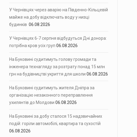
У Чернівцях через аварію на Південно-Кільцевій
майже на добу відключать воду у низці
будинків
06.08.2026
У Чернівцях 6-7 серпня відбудуться Дні донора:
потрібна кров усіх груп
06.08.2026
На Буковині судитимуть голову громади та
інженера технагляду за розтрату понад 15 млн
грн на будівництві укриття для школи
06.08.2026
На Буковині судитимуть жителя Дніпра за
організацію незаконного переправлення
ухилянтів до Молдови
06.08.2026
На Буковині за добу сталося 15 надзвичайних
подій: горіли автомобілі, квартира та сухостій
06.08.2026