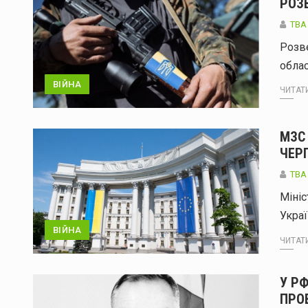
РОЗВ
TBA
Розве
облас
ВІЙНА
ЧИТАТИ
МЗС
ЧЕР
ТВА
Мініс
Украї
ВІЙНА
ЧИТАТИ
У Р
ПРОВ