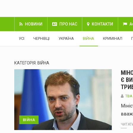
НОВИНИ
ПРО НАС
КОНТАКТИ
А
УСІ
ЧЕРНІВЦІ
УКРАЇНА
ВІЙНА
КРИМІНАЛ
КАТЕГОРІЯ:
ВІЙНА
МІН
Є В
ТРИ
ТВА
Мініс
вваж
ВІЙНА
ЧИТАТИ