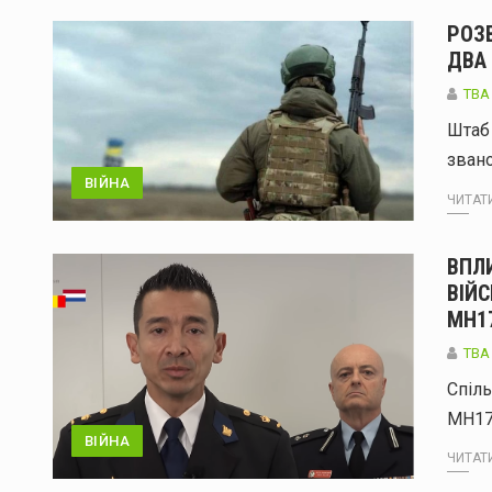
РОЗ
ДВА
ТВА
Штаб
зван
ВІЙНА
ЧИТАТИ
ВПЛИ
ВІЙС
МН1
ТВА
Спіль
МН17
ВІЙНА
ЧИТАТИ