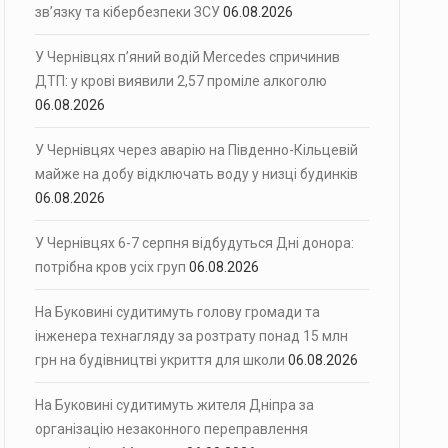
зв’язку та кібербезпеки ЗСУ
06.08.2026
У Чернівцях п’яний водій Mercedes спричинив
ДТП: у крові виявили 2,57 проміле алкоголю
06.08.2026
У Чернівцях через аварію на Південно-Кільцевій
майже на добу відключать воду у низці будинків
06.08.2026
У Чернівцях 6-7 серпня відбудуться Дні донора:
потрібна кров усіх груп
06.08.2026
На Буковині судитимуть голову громади та
інженера технагляду за розтрату понад 15 млн
грн на будівництві укриття для школи
06.08.2026
На Буковині судитимуть жителя Дніпра за
організацію незаконного переправлення