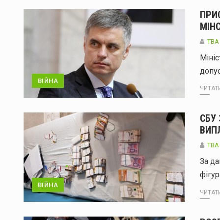
ПРИ
МІН
ТВА
Мініс
допус
ВІЙНА
ЧИТАТИ
СБУ
ВИП
ТВА
За да
фігур
ВІЙНА
ЧИТАТИ