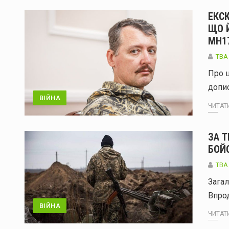
ЕКСК
ЩО 
MH1
ТВА
Про 
допис
ВІЙНА
ЧИТАТИ
ЗА 
БОЙ
ТВА
Загал
Впро
ВІЙНА
ЧИТАТИ