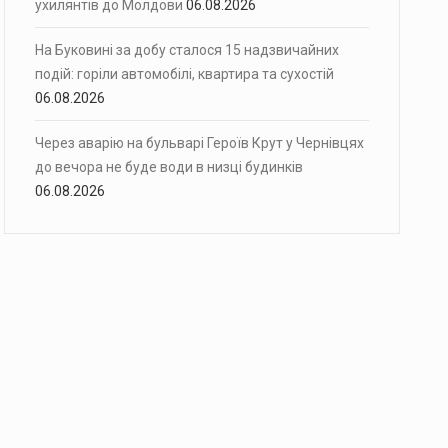
ухилянтів до Молдови
06.08.2026
На Буковині за добу сталося 15 надзвичайних
подій: горіли автомобілі, квартира та сухостій
06.08.2026
Через аварію на бульварі Героїв Крут у Чернівцях
до вечора не буде води в низці будинків
06.08.2026