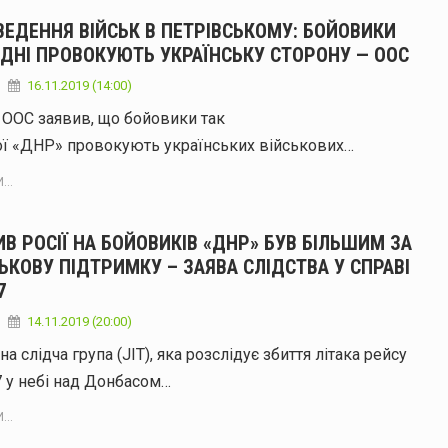
ВЕДЕННЯ ВІЙСЬК В ПЕТРІВСЬКОМУ: БОЙОВИКИ
 ДНІ ПРОВОКУЮТЬ УКРАЇНСЬКУ СТОРОНУ — ООС
16.11.2019 (14:00)
 ООС заявив, що бойовики так
ої «ДНР» провокують українських військових…
...
В РОСІЇ НА БОЙОВИКІВ «ДНР» БУВ БІЛЬШИМ ЗА
ЬКОВУ ПІДТРИМКУ – ЗАЯВА СЛІДСТВА У СПРАВІ
7
14.11.2019 (20:00)
на слідча група (JIT), яка розслідує збиття літака рейсу
 у небі над Донбасом…
...