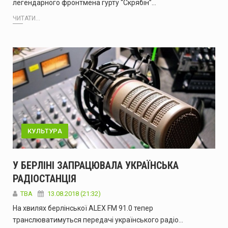
легендарного фронтмена гурту “Скрябін”…
ЧИТАТИ...
КУЛЬТУРА
У БЕРЛІНІ ЗАПРАЦЮВАЛА УКРАЇНСЬКА
РАДІОСТАНЦІЯ
TBA
13.08.2018 (21:32)
На хвилях берлінської ALEX FM 91.0 тепер
транслюватимуться передачі українського радіо…