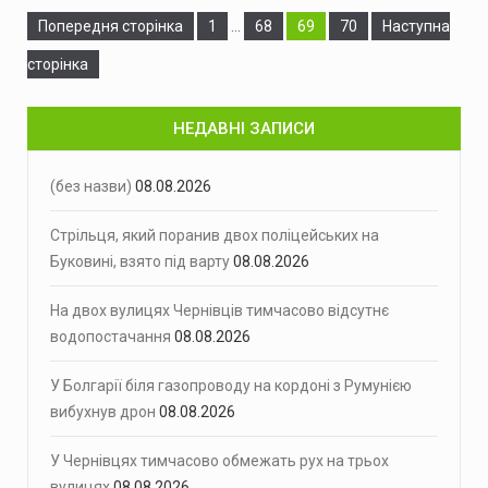
Сторінка
Сторінка
Сторінка
Сторінка
Попередня сторінка
1
…
68
69
70
Наступна
сторінка
НЕДАВНІ ЗАПИСИ
(без назви)
08.08.2026
Стрільця, який поранив двох поліцейських на
Буковині, взято під варту
08.08.2026
На двох вулицях Чернівців тимчасово відсутнє
водопостачання
08.08.2026
У Болгарії біля газопроводу на кордоні з Румунією
вибухнув дрон
08.08.2026
У Чернівцях тимчасово обмежать рух на трьох
вулицях
08.08.2026