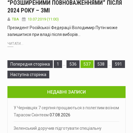
“РОЗШИРЕНИМИ ПОВНОВАЖЕННЯМИ” ПІСЛЯ
2024 РОКУ – ЗМІ
ТВА
13.07.2019 (11:00)
Президент Російської Федерації Володимир Путін може
залишитися при владі після виборів…
ЧИТАТИ...
Сторінка
Сторінка
Сторінка
Сторінка
Сторінка
Попередня сторінка
1
…
536
537
538
…
591
Наступна сторінка
НЕДАВНІ ЗАПИСИ
У Чернівцях 7 серпня прощаються з полеглим воїном
Тарасом Скінтеєм
07.08.2026
Зеленський доручив підготувати спеціальну