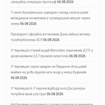
санкційну операцію проти рф
06.08.2026
У липні буковинська «швидка» понад тисячу разів
виїжджала на виклики у громадських місцях через
спеку
06.08.2026
Президент офіційно встановив День військ зв’язку
та кібербезпеки ЗСУ
06.08.2026
У Чернівцях п’яний водій Mercedes спричинив ДТП: у
крові виявили 2,57 проміле алкоголю
06.08.2026
У Чернівцях через аварію на Південно-Кільцевій
майже на добу відключать воду у низці будинків
06.08.2026
У Чернівцях 6-7 серпня відбудуться Дні донора:
потрібна кров усіх груп
06.08.2026
На Буковині судитимуть голову громади та інженера