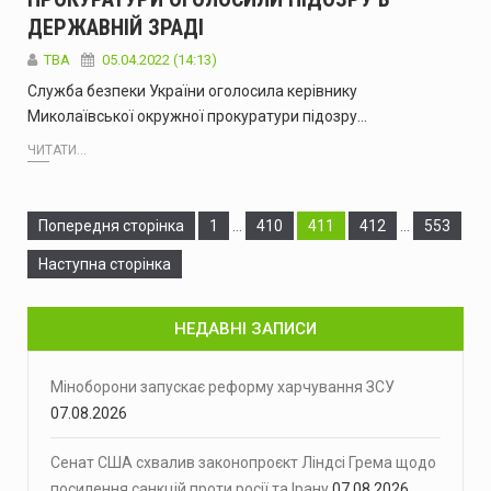
ДЕРЖАВНІЙ ЗРАДІ
ТВА
05.04.2022 (14:13)
Служба безпеки України оголосила керівнику
Миколаївської окружної прокуратури підозру…
ЧИТАТИ...
Сторінка
Сторінка
Сторінка
Сторінка
Сторінка
Попередня сторінка
1
…
410
411
412
…
553
Наступна сторінка
НЕДАВНІ ЗАПИСИ
Міноборони запускає реформу харчування ЗСУ
07.08.2026
Сенат США схвалив законопроєкт Ліндсі Грема щодо
посилення санкцій проти росії та Ірану
07.08.2026