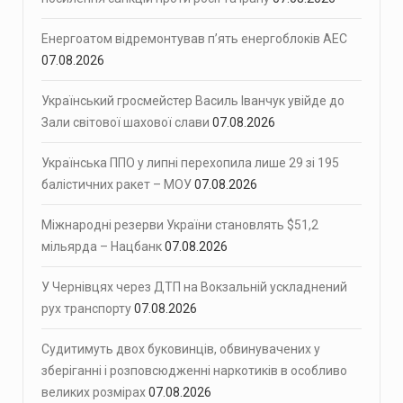
Енергоатом відремонтував п’ять енергоблоків АЕС
07.08.2026
Український гросмейстер Василь Іванчук увійде до
Зали світової шахової слави
07.08.2026
Українська ППО у липні перехопила лише 29 зі 195
балістичних ракет – МОУ
07.08.2026
Міжнародні резерви України становлять $51,2
мільярда – Нацбанк
07.08.2026
У Чернівцях через ДТП на Вокзальній ускладнений
рух транспорту
07.08.2026
Судитимуть двох буковинців, обвинувачених у
зберіганні і розповсюдженні наркотиків в особливо
великих розмірах
07.08.2026