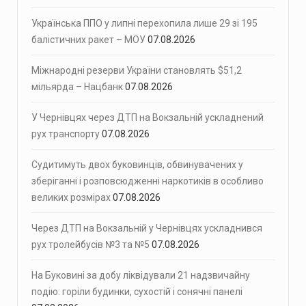
Українська ППО у липні перехопила лише 29 зі 195
балістичних ракет – МОУ
07.08.2026
Міжнародні резерви України становлять $51,2
мільярда – Нацбанк
07.08.2026
У Чернівцях через ДТП на Вокзальній ускладнений
рух транспорту
07.08.2026
Судитимуть двох буковинців, обвинувачених у
зберіганні і розповсюдженні наркотиків в особливо
великих розмірах
07.08.2026
Через ДТП на Вокзальній у Чернівцях ускладнився
рух тролейбусів №3 та №5
07.08.2026
На Буковині за добу ліквідували 21 надзвичайну
подію: горіли будинки, сухостій і сонячні панелі