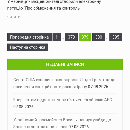
У Чернівцях місцеві жителі створили електронну
петицію “Про обмеження та контроль…
ЧИТАТИ...
Сторінка
Сторінка
Сторінка
Сторінка
Сторінка
Попередня сторінка
1
…
378
379
380
…
395
Наступна сторінка
НЕДАВНІ ЗАПИСИ
Сенат США схвалив законопроєкт Ліндсі Грема щодо
посилення санкцій проти росії та Ірану
07.08.2026
Енергоатом відремонтував п’ять енергоблоків АЕС
07.08.2026
Український гросмейстер Василь Іванчук увійде до
Зали світової шахової слави
07.08.2026