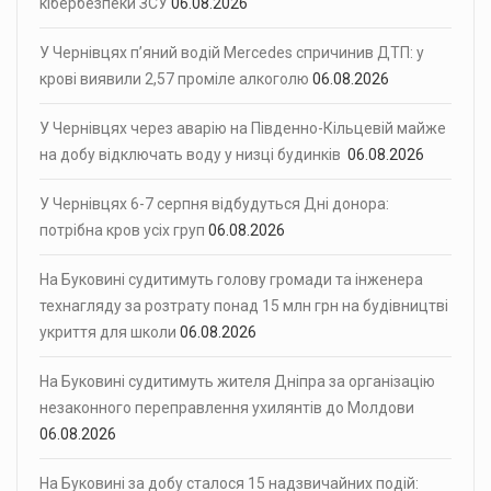
кібербезпеки ЗСУ
06.08.2026
У Чернівцях п’яний водій Mercedes спричинив ДТП: у
крові виявили 2,57 проміле алкоголю
06.08.2026
У Чернівцях через аварію на Південно-Кільцевій майже
на добу відключать воду у низці будинків
06.08.2026
У Чернівцях 6-7 серпня відбудуться Дні донора:
потрібна кров усіх груп
06.08.2026
На Буковині судитимуть голову громади та інженера
технагляду за розтрату понад 15 млн грн на будівництві
укриття для школи
06.08.2026
На Буковині судитимуть жителя Дніпра за організацію
незаконного переправлення ухилянтів до Молдови
06.08.2026
На Буковині за добу сталося 15 надзвичайних подій: