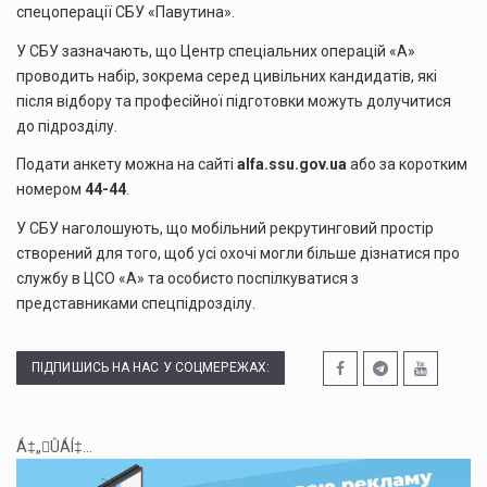
спецоперації СБУ «Павутина».
У СБУ зазначають, що Центр спеціальних операцій «А»
проводить набір, зокрема серед цивільних кандидатів, які
після відбору та професійної підготовки можуть долучитися
до підрозділу.
Подати анкету можна на сайті
alfa.ssu.gov.ua
або за коротким
номером
44-44
.
У СБУ наголошують, що мобільний рекрутинговий простір
створений для того, щоб усі охочі могли більше дізнатися про
службу в ЦСО «А» та особисто поспілкуватися з
представниками спецпідрозділу.
ПІДПИШИСЬ НА НАС У СОЦМЕРЕЖАХ:
Á‡„ÛÁÍ‡...