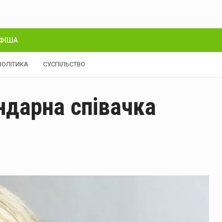
ФІША
ПОЛІТИКА
СУСПІЛЬСТВО
ндарна співачка