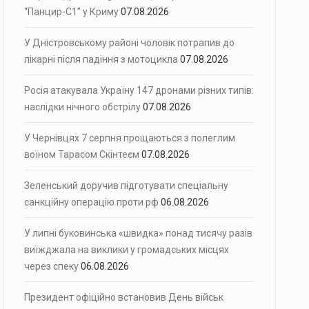
“Панцир-С1” у Криму
07.08.2026
У Дністровському районі чоловік потрапив до
лікарні після падіння з мотоцикла
07.08.2026
Росія атакувала Україну 147 дронами різних типів:
наслідки нічного обстрілу
07.08.2026
У Чернівцях 7 серпня прощаються з полеглим
воїном Тарасом Скінтеєм
07.08.2026
Зеленський доручив підготувати спеціальну
санкційну операцію проти рф
06.08.2026
У липні буковинська «швидка» понад тисячу разів
виїжджала на виклики у громадських місцях
через спеку
06.08.2026
Президент офіційно встановив День військ