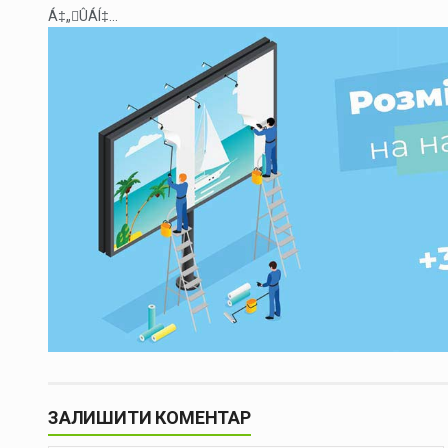
Á‡„ÛÁÍ‡...
ЗАЛИШИТИ КОМЕНТАР