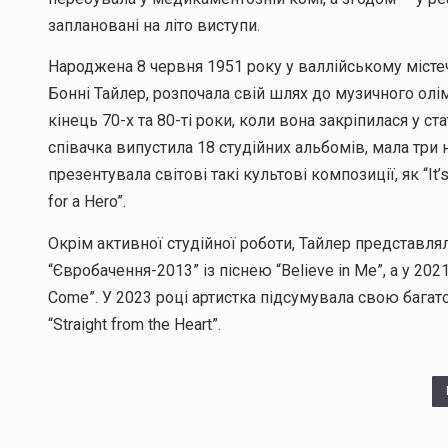
заплановані на літо виступи.
Народжена 8 червня 1951 року у валлійському містеч
Бонні Тайлер, розпочала свій шлях до музичного олім
кінець 70-х та 80-ті роки, коли вона закріпилася у ста
співачка випустила 18 студійних альбомів, мала три 
презентувала світові такі культові композиції, як “It’s a
for a Hero”.
Окрім активної студійної роботи, Тайлер представля
“Євробачення-2013” із піснею “Believe in Me”, а у 202
Come”. У 2023 році артистка підсумувала свою багат
“Straight from the Heart”.