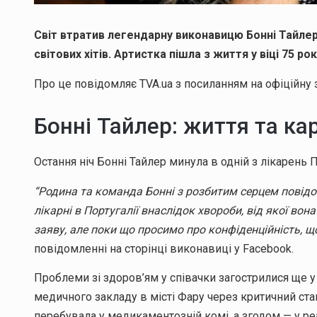
Світ втратив легендарну виконавицю Бонні Тайлер
світових хітів. Артистка пішла з життя у віці 75 
Про це повідомляє TVA.ua з посиланням на офіційну з
Бонні Тайлер: життя та ка
Остання ніч Бонні Тайлер минула в одній з лікарень П
“Родина та команда Бонні з розбитим серцем повідо
лікарні в Португалії внаслідок хвороби, від якої в
заяву, але поки що просимо про конфіденційність, 
повідомленні на сторінці виконавиці у Facebook.
Проблеми зі здоров’ям у співачки загострилися ще у т
медичного закладу в місті Фару через критичний ста
перебувала у медикаментозній комі, а згодом — у ре