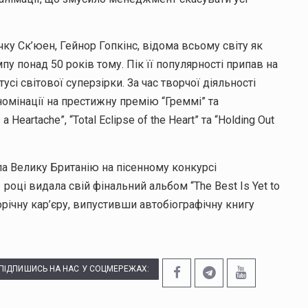
ку Ск’юен, Гейнор Гопкінс, відома всьому світу як
пу понад 50 років тому. Пік її популярності припав на
тусі світової суперзірки. За час творчої діяльності
номінації на престижну премію “Греммі” та
 Heartache”, “Total Eclipse of the Heart” та “Holding Out
ла Велику Британію на пісенному конкурсі
1 році видала свій фінальний альбом “The Best Is Yet to
орічну кар’єру, випустивши автобіографічну книгу
ПІДПИШИСЬ НА НАС У СОЦМЕРЕЖАХ: