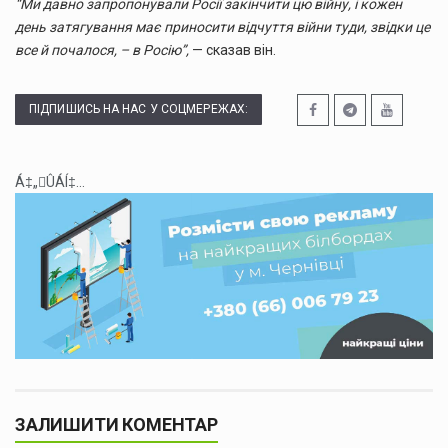
“Ми давно запропонували Росії закінчити цю війну, і кожен
день затягування має приносити відчуття війни туди, звідки це
все й почалося, – в Росію”,
— сказав він.
ПІДПИШИСЬ НА НАС У СОЦМЕРЕЖАХ:
Á‡„ÛÁÍ‡...
ЗАЛИШИТИ КОМЕНТАР