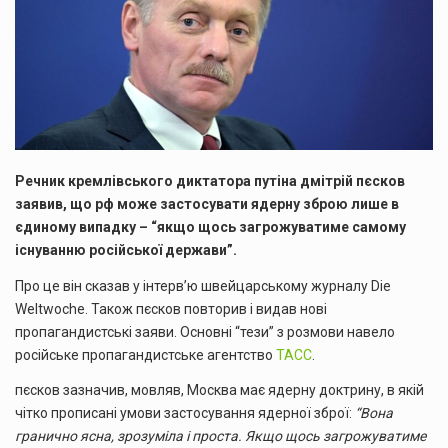
Речник кремлівського диктатора путіна дмітрій пєсков
заявив, що рф може застосувати ядерну зброю лише в
єдиному випадку – “якщо щось загрожуватиме самому
існуванню російської держави”.
Про це він сказав у інтерв’ю швейцарському журналу Die
Weltwoche. Також пєсков повторив і видав нові
пропагандистські заяви. Основні “тези” з розмови навело
російське пропагандистське агентство
ТАСС
.
пєсков зазначив, мовляв, Москва має ядерну доктрину, в якій
чітко прописані умови застосування ядерної зброї:
“Вона
гранично ясна, зрозуміла і проста. Якщо щось загрожуватиме