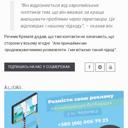
“Він відрізняється від європейських
політиків тим, що він вважає за краще
вирішувати проблеми через переговори. Це
відповідає і нашому підходу”, – сказав він.
Речник Кремля додав, що такі контакти не означають, що
сторони у всьому згодні:
“Але принаймні ми
продовжуватимемо розмовляти. І ми вітаємо такий підхід”.
ПІДПИШИСЬ НА НАС У СОЦМЕРЕЖАХ:
Á‡„ÛÁÍ‡...