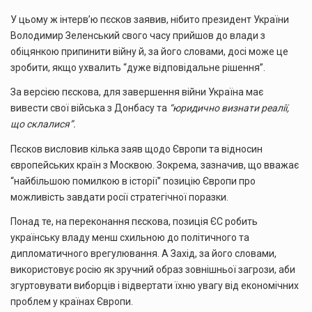
У цьому ж інтерв’ю пєсков заявив, нібито президент України
Володимир Зеленський свого часу прийшов до влади з
обіцянкою припинити війну й, за його словами, досі може це
зробити, якщо ухвалить “дуже відповідальне рішення”.
За версією пєскова, для завершення війни Україна має
вивести свої війська з Донбасу та
“юридично визнати реалії,
що склалися”.
Пєсков висловив кілька заяв щодо Європи та відносин
європейських країн з Москвою. Зокрема, зазначив, що вважає
“найбільшою помилкою в історії” позицію Європи про
можливість завдати росії стратегічної поразки.
Понад те, на переконання пєскова, позиція ЄС робить
українську владу менш схильною до політичного та
дипломатичного врегулювання. А Захід, за його словами,
використовує росію як зручний образ зовнішньої загрози, аби
згуртовувати виборців і відвертати їхню увагу від економічних
проблем у країнах Європи.