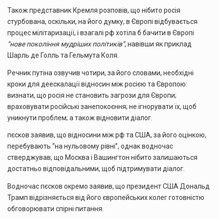
Також представник Кремля розповів, що нібито росія
стурбована, оскільки, на його думку, в Європі відбувається
процес мілітаризації, і взагалі рф хотіла б бачити в Європі
“нове покоління мудріших політиків”
, навівши як приклад
Шарль де Голль та Гельмута Коля.
Речник путіна озвучив чотири, за його словами, необхідні
кроки для деескалації відносин між росією та Європою:
визнати, що росія не становить загрози для Європи;
враховувати російські занепокоєння; не ігнорувати їх, щоб
уникнути проблем; а також відновити діалог.
пєсков заявив, що відносини між рф та США, за його оцінкою,
перебувають “на нульовому рівні”, однак водночас
стверджував, що Москва і Вашингтон нібито залишаються
достатньо відповідальними, щоб підтримувати діалог.
Водночас пєсков окремо заявив, що президент США Дональд
Трамп відрізняється від його європейських колег готовністю
обговорювати спірні питання.