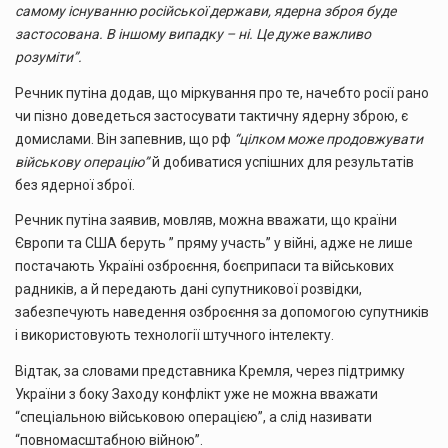
самому існуванню російської держави, ядерна зброя буде
застосована. В іншому випадку – ні. Це дуже важливо
розуміти”.
Речник путіна додав, що міркування про те, начебто росії рано
чи пізно доведеться застосувати тактичну ядерну зброю, є
домислами. Він запевнив, що рф
“цілком може продовжувати
військову операцію”
й добиватися успішних для результатів
без ядерної зброї.
Речник путіна заявив, мовляв, можна вважати, що країни
Європи та США беруть ” пряму участь” у війні, адже не лише
постачають Україні озброєння, боєприпаси та військових
радників, а й передають дані супутникової розвідки,
забезпечують наведення озброєння за допомогою супутників
і використовують технології штучного інтелекту.
Відтак, за словами представника Кремля, через підтримку
України з боку Заходу конфлікт уже не можна вважати
“спеціальною військовою операцією”, а слід називати
“повномасштабною війною”.