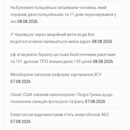
На Буковині поліцейські затримали чоловіка, який
поранив двох поліцейських та 11 днів переховувався у
лісі
08.08.2026
У Чернівцях через аварійний витік води без
водопостачання залишаться низка адрес
08.08.2026
рф атакувала Україну шістьма балістичними ракетами
та 151 дроном: ППО знешкодила 135 цілей
08.08.2026
Міноборони запускає реформу харчування ЗСУ
07.08.2026
Сенат США схвалив законопроєкт Ліндсі Грема щодо
посилення санкцій проти росії та Ірану
07.08.2026
Енергоатом відремонтував п’ять енергоблоків АЕС
07.08.2026