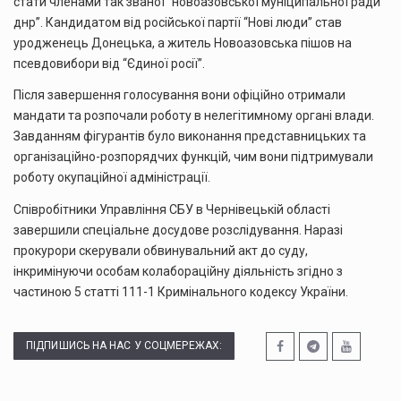
стати членами так званої “новоазовської муніципальної ради
днр”. Кандидатом від російської партії “Нові люди” став
уродженець Донецька, а житель Новоазовська пішов на
псевдовибори від “Єдиної росії”.
Після завершення голосування вони офіційно отримали
мандати та розпочали роботу в нелегітимному органі влади.
Завданням фігурантів було виконання представницьких та
організаційно-розпорядчих функцій, чим вони підтримували
роботу окупаційної адміністрації.
Співробітники Управління СБУ в Чернівецькій області
завершили спеціальне досудове розслідування. Наразі
прокурори скерували обвинувальний акт до суду,
інкримінуючи особам колабораційну діяльність згідно з
частиною 5 статті 111-1 Кримінального кодексу України.
ПІДПИШИСЬ НА НАС У СОЦМЕРЕЖАХ: