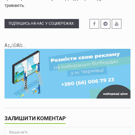
тривають.
ПІДПИШИСЬ НА НАС У СОЦМЕРЕЖАХ:
Á‡„ÛÁÍ‡...
ЗАЛИШИТИ КОМЕНТАР