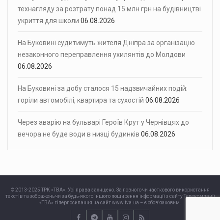
технагляду за розтрату понад 15 млн грн на будівництві
укриття для школи
06.08.2026
На Буковині судитимуть жителя Дніпра за організацію
незаконного переправлення ухилянтів до Молдови
06.08.2026
На Буковині за добу сталося 15 надзвичайних подій:
горіли автомобілі, квартира та сухостій
06.08.2026
Через аварію на бульварі Героїв Крут у Чернівцях до
вечора не буде води в низці будинків
06.08.2026
© 2013-2025 ТРК «ТВА». Усі права захищено. За повного чи часткового використання
текстів та зображень чи за будь-якого іншого поширення інформації з сайту Телекомпанії
«ТВА» гіперпосилання на сайт www.tva.ua – є обов’язковим.