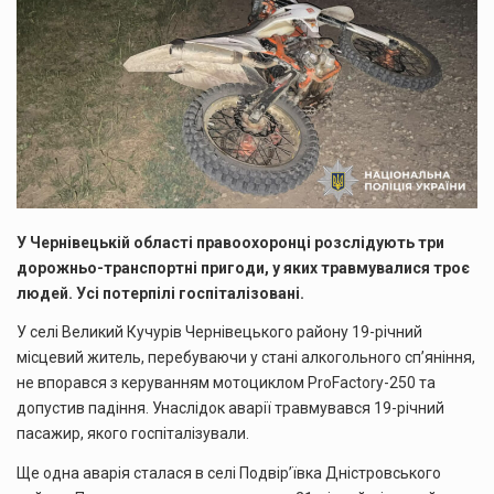
У Чернівецькій області правоохоронці розслідують три
дорожньо-транспортні пригоди, у яких травмувалися троє
людей. Усі потерпілі госпіталізовані.
У селі Великий Кучурів Чернівецького району 19-річний
місцевий житель, перебуваючи у стані алкогольного сп’яніння,
не впорався з керуванням мотоциклом ProFactory-250 та
допустив падіння. Унаслідок аварії травмувався 19-річний
пасажир, якого госпіталізували.
Ще одна аварія сталася в селі Подвір’ївка Дністровського