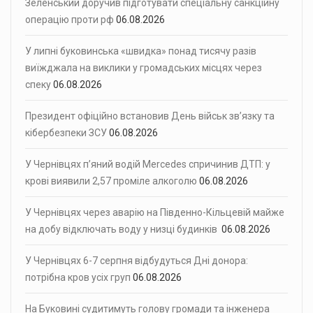
Зеленський доручив підготувати спеціальну санкційну
операцію проти рф
06.08.2026
У липні буковинська «швидка» понад тисячу разів
виїжджала на виклики у громадських місцях через
спеку
06.08.2026
Президент офіційно встановив День військ зв’язку та
кібербезпеки ЗСУ
06.08.2026
У Чернівцях п’яний водій Mercedes спричинив ДТП: у
крові виявили 2,57 проміле алкоголю
06.08.2026
У Чернівцях через аварію на Південно-Кільцевій майже
на добу відключать воду у низці будинків
06.08.2026
У Чернівцях 6-7 серпня відбудуться Дні донора:
потрібна кров усіх груп
06.08.2026
На Буковині судитимуть голову громади та інженера