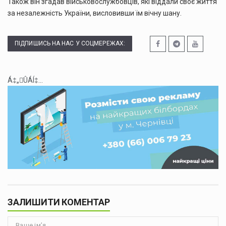
Також він згадав військовослужбовців, які віддали своє життя
за незалежність України, висловивши їм вічну шану.
ПІДПИШИСЬ НА НАС У СОЦМЕРЕЖАХ:
Á‡„ÛÁÍ‡...
ЗАЛИШИТИ КОМЕНТАР