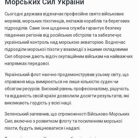
Морських Сил України
Сьогодні держава відзначає професійне свято військових
моряків, морських піхотинців, екіпажів кораблів та берегових
підрозділів. Саме їхня щоденна служба гарантує безпеку
південних регіонів від російських обстрілів та забезпечує
український контроль над морською акваторією. Водночас
підрозділи морської піхоти у взаємодії з іншими складовими
Сил оборони дають відсіч окупаційним військам на найважчих
напрямках передової.
Український флот наочно продемонстрував усьому світу, що
справжня міць вимірюється не лише кількістю суден чи
обсягом ресурсів. Високий рівень професіоналізму, рішучість
та відданість своїй країні дозволили досягти результатів, які
викликають гордість у всієї нації.
Зеленський запевнив, що спроможності Військово-Морських
Сил, включно з розвитком флоту та посиленням морської
піхоти, будуть зміцнюватися і надалі.