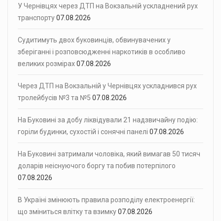
У Чернівцях через ДТП на Вокзальній ускладнений рух
транспорту
07.08.2026
Судитимуть двох буковинців, обвинувачених у
зберіганні і розповсюдженні наркотиків в особливо
великих розмірах
07.08.2026
Через ДТП на Вокзальній у Чернівцях ускладнився рух
тролейбусів №3 та №5
07.08.2026
На Буковині за добу ліквідували 21 надзвичайну подію:
горіли будинки, сухостій і сонячні панелі
07.08.2026
На Буковині затримали чоловіка, який вимагав 50 тисяч
доларів неіснуючого боргу та побив потерпілого
07.08.2026
В Україні змінюють правила розподілу електроенергії:
що зміниться влітку та взимку
07.08.2026