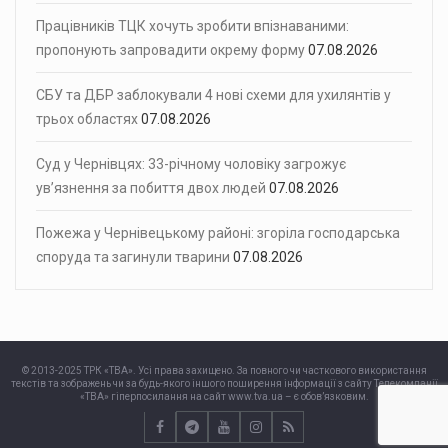
Працівників ТЦК хочуть зробити впізнаваними:
пропонують запровадити окрему форму
07.08.2026
СБУ та ДБР заблокували 4 нові схеми для ухилянтів у
трьох областях
07.08.2026
Суд у Чернівцях: 33-річному чоловіку загрожує
ув’язнення за побиття двох людей
07.08.2026
Пожежа у Чернівецькому районі: згоріла господарська
споруда та загинули тварини
07.08.2026
© 2013-2025 ТРК «ТВА». Усі права захищено. За повного чи часткового використання
текстів та зображень чи за будь-якого іншого поширення інформації з сайту Телекомпанії
«ТВА» гіперпосилання на сайт www.tva.ua – є обов’язковим.