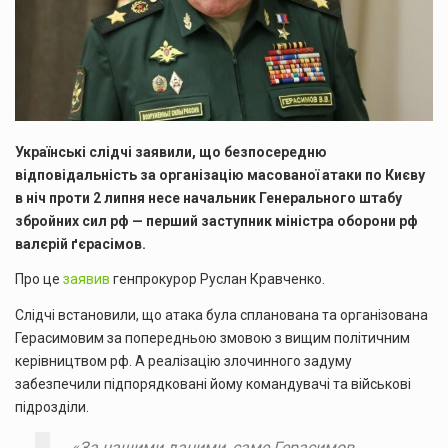
Українські слідчі заявили, що безпосередню
відповідальність за організацію масованої атаки по Києву
в ніч проти 2 липня несе начальник Генерального штабу
збройних сил рф — перший заступник міністра оборони рф
валєрій ґєрасімов.
Про це
заявив
генпрокурор Руслан Кравченко.
Слідчі встановили, що атака була спланована та організована
Герасимовим за попередньою змовою з вищим політичним
керівництвом рф. А реалізацію злочинного задуму
забезпечили підпорядковані йому командувачі та військові
підрозділи.
«За нашими даними, саме Герасимов