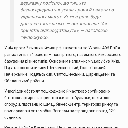
державну політику, до тих, хто
безпосередньо запускає дрони й ракети по
українських містах. Кожна роль буде
доведена, кожне ім’я — встановлене. Усі
причетні відповідатимуть», — наголосив
генпрокурор.
У ніч проти 2 липня війська рф запустили по Україні 496 БпЛА
різних типів і 74 ракети — повітряного, наземного й морського
базування різних типів. Основним напрямком удару був Київ.
Під атакою опинилися Шевченківський, Голосіївський,
Печерський, Подільський, Святошинський, Дарницький та
Оболонський райони.
Унаслідок обстрілу пошкоджено й частково зруйновано
багатоквартирні та приватні житлові будинки, нежитлові
споруди, підстанцію ШМД, бізнес-центр, територію ринку та
припарковані автомобілі. Загалом постраждали понад 130
будинків.
Речник ДСНС в Києві Павло Петров заявив, що «за кількістю