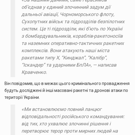
об’єднав у єдиний злочинний задум дії
дальньої авіації, Чорноморського флоту,
Сухопутних військ та підрозділів безпілотних
систем. Це ті підрозділи, які б’ють по Україні
з бомбардувальників, кораблів-ракетоносіїв
та наземних оперативно-тактичних ракетних
комплексів. Вони атакують наші міста
ракетами типу Х, “Кинджал”, “Калібр”,
“Іскандер” та ударними БпЛА»,
— написав
Кравченко.
Він повідомив, що в межах цього кримінального провадження
будуть досліджені й інші масовані ракетні та дронові атаки по
території України.
«Ми встановлюємо повний ланцюг
відповідальності російського командування:
від тих, хто ухвалює злочинні рішення і
перетворює терор проти мирних людей на