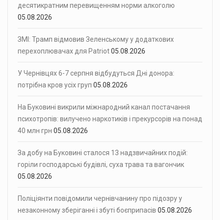
десятикратним перевищенням норми алкоголю
05.08.2026
ЗМІ: Трамп відмовив Зеленському у додаткових
перехоплювачах для Patriot
05.08.2026
У Чернівцях 6-7 серпня відбудуться Дні донора:
потрібна кров усіх груп
05.08.2026
На Буковині викрили міжнародний канал постачання
психотропів: вилучено наркотиків і прекурсорів на понад
40 млн грн
05.08.2026
За добу на Буковині сталося 13 надзвичайних подій:
горіли господарські будівлі, суха трава та вагончик
05.08.2026
Поліціянти повідомили чернівчанину про підозру у
незаконному зберіганні і збуті боєприпасів
05.08.2026