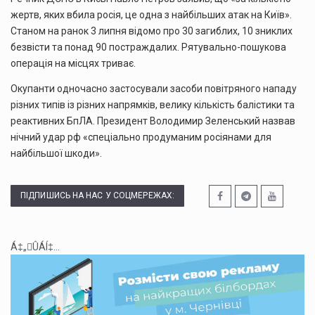
жертв, яких вбила росія, це одна з найбільших атак на Київ».
Станом на ранок 3 липня відомо про 30 загиблих, 10 зниклих
безвісти та понад 90 постраждалих. Рятувально-пошукова
операція на місцях триває.
Окупанти одночасно застосували засоби повітряного нападу
різних типів із різних напрямків, велику кількість балістики та
реактивних БпЛА. Президент Володимир Зеленський назвав
нічний удар рф «спеціально продуманим росіянами для
найбільшої шкоди».
ПІДПИШИСЬ НА НАС У СОЦМЕРЕЖАХ:
Á‡„ÛÁÍ‡...