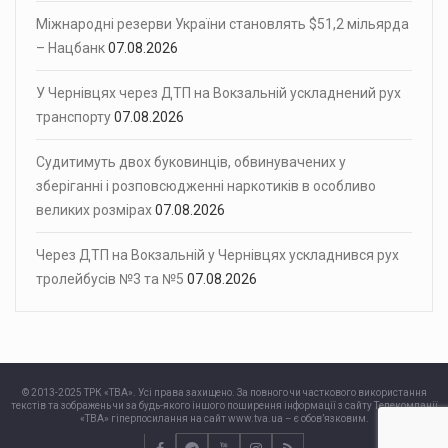
Міжнародні резерви України становлять $51,2 мільярда
– Нацбанк
07.08.2026
У Чернівцях через ДТП на Вокзальній ускладнений рух
транспорту
07.08.2026
Судитимуть двох буковинців, обвинувачених у
зберіганні і розповсюдженні наркотиків в особливо
великих розмірах
07.08.2026
Через ДТП на Вокзальній у Чернівцях ускладнився рух
тролейбусів №3 та №5
07.08.2026
© 2013-2025 ТРК «ТВА». Усі права захищено. За повного чи часткового використання
текстів та зображень чи за будь-якого іншого поширення інформації з сайту Телекомпанії
«ТВА» гіперпосилання на сайт www.tva.ua – є обов’язковим.