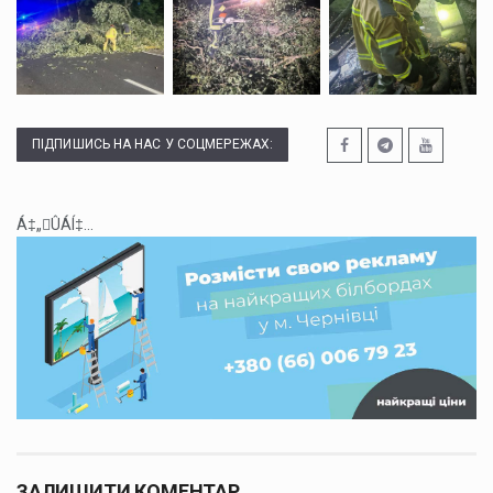
ПІДПИШИСЬ НА НАС У СОЦМЕРЕЖАХ:
Á‡„ÛÁÍ‡...
ЗАЛИШИТИ КОМЕНТАР