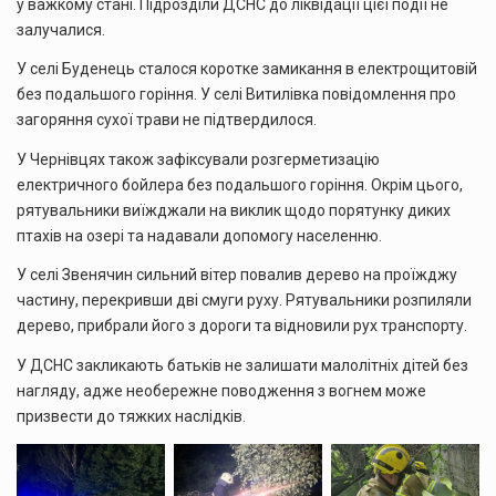
у важкому стані. Підрозділи ДСНС до ліквідації цієї події не
залучалися.
У селі Буденець сталося коротке замикання в електрощитовій
без подальшого горіння. У селі Витилівка повідомлення про
загоряння сухої трави не підтвердилося.
У Чернівцях також зафіксували розгерметизацію
електричного бойлера без подальшого горіння. Окрім цього,
рятувальники виїжджали на виклик щодо порятунку диких
птахів на озері та надавали допомогу населенню.
У селі Звенячин сильний вітер повалив дерево на проїжджу
частину, перекривши дві смуги руху. Рятувальники розпиляли
дерево, прибрали його з дороги та відновили рух транспорту.
У ДСНС закликають батьків не залишати малолітніх дітей без
нагляду, адже необережне поводження з вогнем може
призвести до тяжких наслідків.