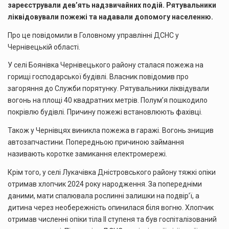
зареєстрували дев’ять надзвичайних подій. Рятувальники
ліквідовували пожежі та надавали допомогу населенню.
Про це повідомили в Головному управлінні ДСНС у
Чернівецькій області.
У селі Боянівка Чернівецького району сталася пожежа на
горищі господарської будівлі. Власник повідомив про
загоряння до Служби порятунку. Рятувальники ліквідували
вогонь на площі 40 квадратних метрів. Полум’я пошкодило
покрівлю будівлі. Причину пожежі встановлюють фахівці.
Також у Чернівцях виникла пожежа в гаражі. Вогонь знищив
автозапчастини. Попередньою причиною займання
називають коротке замикання електромережі.
Крім того, у селі Лукачівка Дністровського району тяжкі опіки
отримав хлопчик 2024 року народження. За попередніми
даними, мати спалювала рослинні залишки на подвір’ї, а
дитина через необережність опинилася біля вогню. Хлопчик
отримав численні опіки тіла II ступеня та був госпіталізований