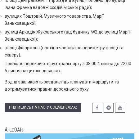
площі Центральній, 1 (проїзд від вулиці Головної до вулиці
Івана Франка вздовж сходів міської ради);
вулицях Поштовій, Музичного товариства, Марії
Заньковецької;
вулиці Аркадія Жуковського (від будинку №2 до вулиці Марії
Заньковецької);
площі Філармонії (проїзна частина по периметру площі та
скверу).
Повністю перекриють рух транспорту з 08:00 4 липня до 22:00
5 липня на цих же ділянках.
Водіїв закликають заздалегідь планувати маршрути та
дотримуватися правил дорожнього руху.
ПІДПИШИСЬ НА НАС У СОЦМЕРЕЖАХ:
Á‡„ÛÁÍ‡...