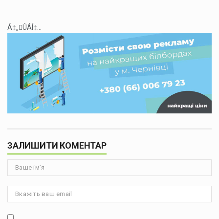
Á‡„ÛÁÍ‡...
ЗАЛИШИТИ КОМЕНТАР