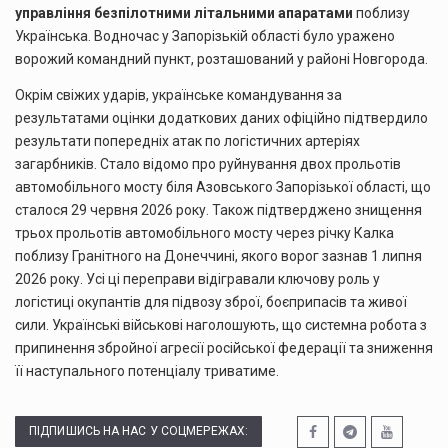
управління безпілотними літальними апаратами
поблизу
Українська. Водночас у Запорізькій області було уражено
ворожий командний пункт, розташований у районі Новгорода.
Окрім свіжих ударів, українське командування за
результатами оцінки додаткових даних офіційно підтвердило
результати попередніх атак по логістичних артеріях
загарбників. Стало відомо про руйнування двох прольотів
автомобільного мосту біля Азовського Запорізької області, що
сталося 29 червня 2026 року. Також підтверджено знищення
трьох прольотів автомобільного мосту через річку Калка
поблизу Гранітного на Донеччині, якого ворог зазнав 1 липня
2026 року. Усі ці переправи відігравали ключову роль у
логістиці окупантів для підвозу зброї, боєприпасів та живої
сили. Українські військові наголошують, що системна робота з
припинення збройної агресії російської федерації та зниження
її наступального потенціалу триватиме.
ПІДПИШИСЬ НА НАС У СОЦМЕРЕЖАХ: