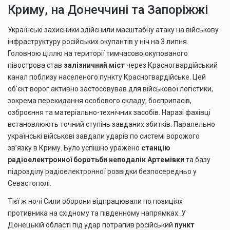
Криму, на Донеччині та Запоріжжі
Українські захисники здійснили масштабну атаку на військову
інфраструктуру російських окупантів у ніч на 3 липня.
Головною ціллю на території тимчасово окупованого
півострова став
залізничний міст
через Красногвардійський
канал поблизу населеного пункту Красногвардійське. Цей
об’єкт ворог активно застосовував для військової логістики,
зокрема перекидання особового складу, боєприпасів,
озброєння та матеріально-технічних засобів. Наразі фахівці
встановлюють точний ступінь завданих збитків. Паралельно
українські військові завдали ударів по системі ворожого
зв’язку в Криму. Було успішно уражено
станцію
радіоелектронної боротьби неподалік Артемівки
та базу
підрозділу радіоелектронної розвідки безпосередньо у
Севастополі.
Тієї ж ночі Сили оборони відпрацювали по позиціях
противника на східному та південному напрямках. У
Донецькій області під удар потрапив російський
пункт