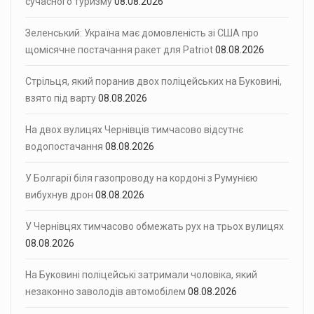
сучасного туризму
08.08.2026
Зеленський: Україна має домовленість зі США про
щомісячне постачання ракет для Patriot
08.08.2026
Стрільця, який поранив двох поліцейських на Буковині,
взято під варту
08.08.2026
На двох вулицях Чернівців тимчасово відсутнє
водопостачання
08.08.2026
У Болгарії біля газопроводу на кордоні з Румунією
вибухнув дрон
08.08.2026
У Чернівцях тимчасово обмежать рух на трьох вулицях
08.08.2026
На Буковині поліцейські затримали чоловіка, який
незаконно заволодів автомобілем
08.08.2026