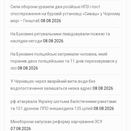
Сили оборони уразили два російські НПЗ і пост
спостереження на буровій установці «Сиваш» у Чорному
морі – Генштаб
08.08.2026
На Буковині рятувальники ліквідовували пожежі та
наслідки негоди
08.08.2026
На Буковині поліцейські затримали чоловіка, який
поранив двох поліцейських та 11 днів переховувався у
лісі
08.08.2026
У Чернівцях через аварійний витік води без
водопостачання залишаться низка адрес
08.08.2026
рф атакувала Україну шістьма балістичними ракетами
та 151 дроном: ППО знешкодила 135 цілей
08.08.2026
Міноборони запускає реформу харчування ЗСУ
07.08.2026