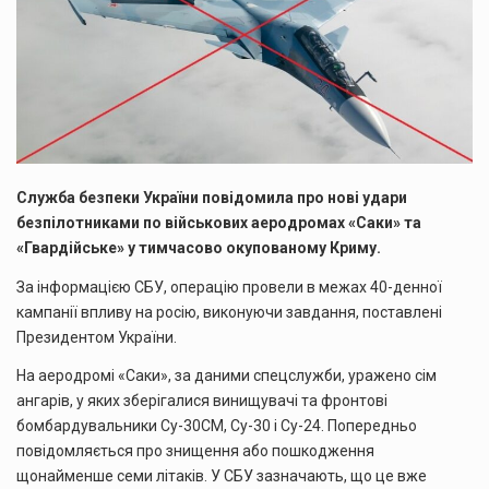
Служба безпеки України повідомила про нові удари
безпілотниками по військових аеродромах «Саки» та
«Гвардійське» у тимчасово окупованому Криму.
За інформацією СБУ, операцію провели в межах 40-денної
кампанії впливу на росію, виконуючи завдання, поставлені
Президентом України.
На аеродромі «Саки», за даними спецслужби, уражено сім
ангарів, у яких зберігалися винищувачі та фронтові
бомбардувальники Су-30СМ, Су-30 і Су-24. Попередньо
повідомляється про знищення або пошкодження
щонайменше семи літаків. У СБУ зазначають, що це вже