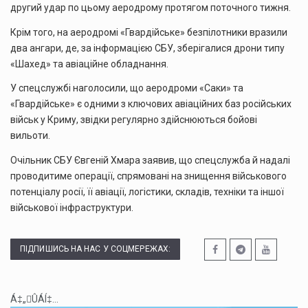
другий удар по цьому аеродрому протягом поточного тижня.
Крім того, на аеродромі «Гвардійське» безпілотники вразили
два ангари, де, за інформацією СБУ, зберігалися дрони типу
«Шахед» та авіаційне обладнання.
У спецслужбі наголосили, що аеродроми «Саки» та
«Гвардійське» є одними з ключових авіаційних баз російських
військ у Криму, звідки регулярно здійснюються бойові
вильоти.
Очільник СБУ Євгеній Хмара заявив, що спецслужба й надалі
проводитиме операції, спрямовані на знищення військового
потенціалу росії, її авіації, логістики, складів, техніки та іншої
військової інфраструктури.
ПІДПИШИСЬ НА НАС У СОЦМЕРЕЖАХ:
Á‡„ÛÁÍ‡...