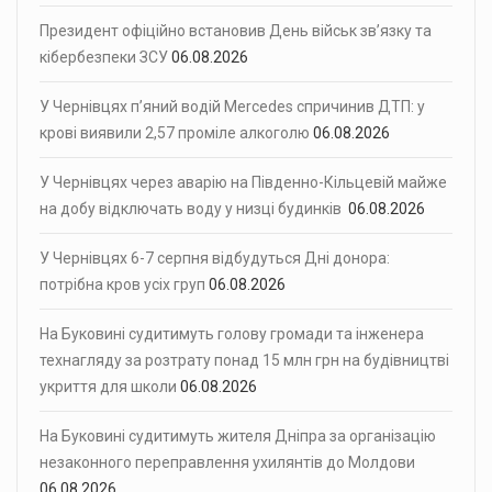
Президент офіційно встановив День військ зв’язку та
кібербезпеки ЗСУ
06.08.2026
У Чернівцях п’яний водій Mercedes спричинив ДТП: у
крові виявили 2,57 проміле алкоголю
06.08.2026
У Чернівцях через аварію на Південно-Кільцевій майже
на добу відключать воду у низці будинків
06.08.2026
У Чернівцях 6-7 серпня відбудуться Дні донора:
потрібна кров усіх груп
06.08.2026
На Буковині судитимуть голову громади та інженера
технагляду за розтрату понад 15 млн грн на будівництві
укриття для школи
06.08.2026
На Буковині судитимуть жителя Дніпра за організацію
незаконного переправлення ухилянтів до Молдови
06.08.2026