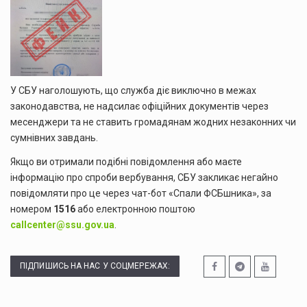
У СБУ наголошують, що служба діє виключно в межах
законодавства, не надсилає офіційних документів через
месенджери та не ставить громадянам жодних незаконних чи
сумнівних завдань.
Якщо ви отримали подібні повідомлення або маєте
інформацію про спроби вербування, СБУ закликає негайно
повідомляти про це через чат-бот «Спали ФСБшника», за
номером
1516
або електронною поштою
callcenter@ssu.gov.ua
.
ПІДПИШИСЬ НА НАС У СОЦМЕРЕЖАХ: