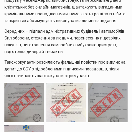
пишуть у месенджерах, використовують персональні дані з
клієнтських баз онлайн-магазинів, шантажують вигаданими
кримінальними провадженнями, вимагають гроші за їх нібито
«закриття» або змушують виконувати злочинні завдання.
Серед них — підпали адміністративних будівель і автомобілів
Сил оборони, стеження за людьми, перенесення підозрілих
пакунків, виготовлення саморобних вибухових пристроїв,
підготовка диверсій і терактів.
Також окупанти розсилають фальшиві повістки про виклик на
допит до СБУ з підробленими підписами посадовців, після
чого починають шантажувати отримувачів.