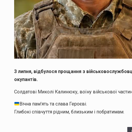
3 липня, відбулося прощання з військовослужбовце
окупантів.
Солдатові Миколі Калинюку, воїну військової части
Вічна пам’ять та слава Героєві.
Глибокі співчуття рідним, близьким і побратимам.