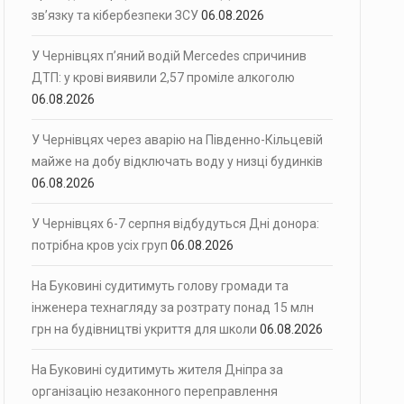
зв’язку та кібербезпеки ЗСУ
06.08.2026
У Чернівцях п’яний водій Mercedes спричинив
ДТП: у крові виявили 2,57 проміле алкоголю
06.08.2026
У Чернівцях через аварію на Південно-Кільцевій
майже на добу відключать воду у низці будинків
06.08.2026
У Чернівцях 6-7 серпня відбудуться Дні донора:
потрібна кров усіх груп
06.08.2026
На Буковині судитимуть голову громади та
інженера технагляду за розтрату понад 15 млн
грн на будівництві укриття для школи
06.08.2026
На Буковині судитимуть жителя Дніпра за
організацію незаконного переправлення