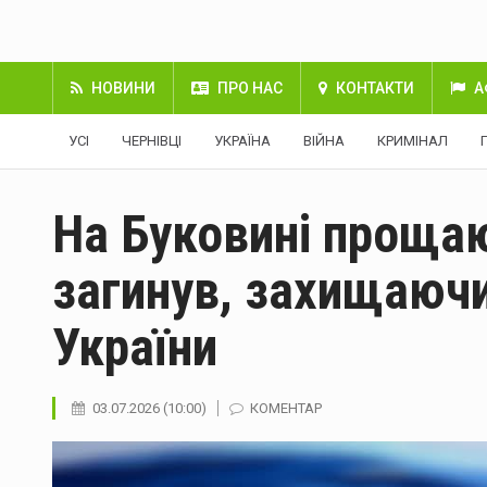
НОВИНИ
ПРО НАС
КОНТАКТИ
А
УСІ
ЧЕРНІВЦІ
УКРАЇНА
ВІЙНА
КРИМІНАЛ
На Буковині прощаю
загинув, захищаюч
України
03.07.2026 (10:00)
КОМЕНТАР