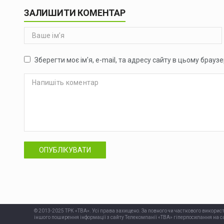
ЗАЛИШИТИ КОМЕНТАР
Зберегти моє ім'я, e-mail, та адресу сайту в цьому брауз
ОПУБЛІКУВАТИ
© 2013-2025 ТРК «ТВА». Усі права захищено. За повного чи часткового використ
іншого поширення інформації з сайту Телекомпанії «ТВА» гіперпосилання на са