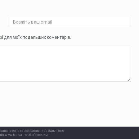
ері для моїх подальших коментарів.
ання текстів та зображень чи за будь-якого
йт www.tva.ua – є обов’язковим.