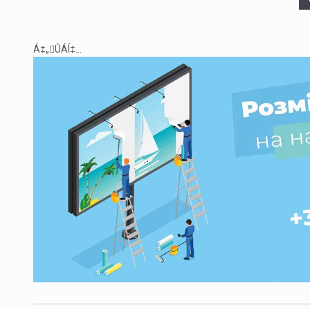
Á‡„ÛÁÍ‡...