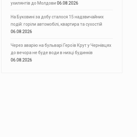
ухилянтів до Молдови
06.08.2026
На Буковині за добу сталося 15 надзвичайних
подій: горіли автомобілі, квартира та сухостій
06.08.2026
Через аварію на бульварі Героїв Крут у Чернівцях
до вечора не буде води в низці будинків
06.08.2026