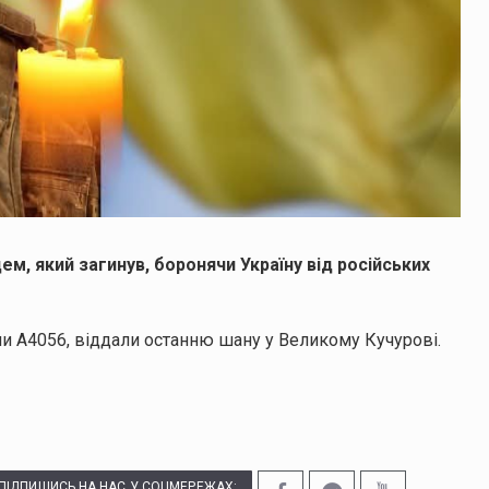
м, який загинув, боронячи Україну від російських
ни А4056, віддали останню шану у Великому Кучурові.
ПІДПИШИСЬ НА НАС У СОЦМЕРЕЖАХ: