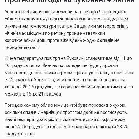
Упродовж 4 липня погодні умови на території Чернівецької
області визначатимуться мінливою хмарністю та відчутним
зниженням температури повітря. За даними метеорологів, у
нічний час місцями по регіону пройде невеликий
короткочасний дощ, проте вже вдень жодних опадів не
передбачається.
Нічна температура повітря на Буковині становитиме від 11 до
16 градусів тепла. Значно прохолодніше буде у гірській
місцевості, де стовпчики термометрів опустяться до позначок
7-12 градусів. У денні години повітря в області прогріється
лише до 20-25 градусів, а в горах показники коливатимуться в
межах від 16 до 21 градуса.
Погода в самому обласному центрі буде переважно сухою,
оскільки опадів у Чернівцях протягом доби не прогнозують.
Вночі температура в місті триматиметься на комфортному
рівні 14-16 градусів, а вдень містянам варто очікувати 23-25
градусів тепла.