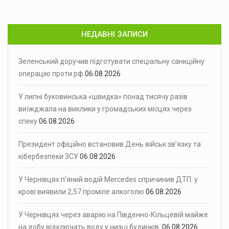
НЕДАВНІ ЗАПИСИ
Зеленський доручив підготувати спеціальну санкційну
операцію проти рф
06.08.2026
У липні буковинська «швидка» понад тисячу разів
виїжджала на виклики у громадських місцях через
спеку
06.08.2026
Президент офіційно встановив День військ зв’язку та
кібербезпеки ЗСУ
06.08.2026
У Чернівцях п’яний водій Mercedes спричинив ДТП: у
крові виявили 2,57 проміле алкоголю
06.08.2026
У Чернівцях через аварію на Південно-Кільцевій майже
на добу відключать воду у низці будинків
06.08.2026