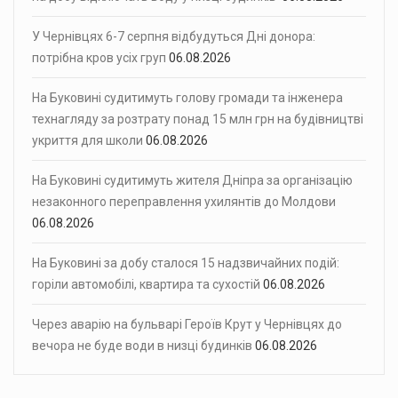
У Чернівцях 6-7 серпня відбудуться Дні донора:
потрібна кров усіх груп
06.08.2026
На Буковині судитимуть голову громади та інженера
технагляду за розтрату понад 15 млн грн на будівництві
укриття для школи
06.08.2026
На Буковині судитимуть жителя Дніпра за організацію
незаконного переправлення ухилянтів до Молдови
06.08.2026
На Буковині за добу сталося 15 надзвичайних подій:
горіли автомобілі, квартира та сухостій
06.08.2026
Через аварію на бульварі Героїв Крут у Чернівцях до
вечора не буде води в низці будинків
06.08.2026