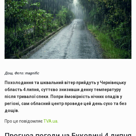
Дощ. Фото: magnific
Похолодання та шквальний вітер прийдуть у Чернівецьку
область 4 липня, суттєво знизивши денну температуру
після тривалої спеки. Попри ймовірність нічних опадів у
регіоні, сам обласний центр проведе цей день сухо та без
дощів.
Про це повідомляє
TVA.ua
.
Прогноз погоди на Буковині 4 липня