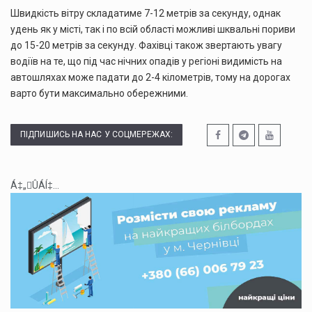
Швидкість вітру складатиме 7-12 метрів за секунду, однак
удень як у місті, так і по всій області можливі шквальні пориви
до 15-20 метрів за секунду. Фахівці також звертають увагу
водіїв на те, що під час нічних опадів у регіоні видимість на
автошляхах може падати до 2-4 кілометрів, тому на дорогах
варто бути максимально обережними.
ПІДПИШИСЬ НА НАС У СОЦМЕРЕЖАХ:
Á‡„ÛÁÍ‡...