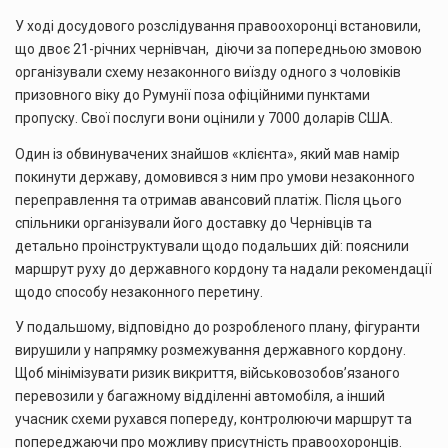
У ході досудового розслідування правоохоронці встановили,
що двоє 21-річних чернівчан, діючи за попередньою змовою
організували схему незаконного виїзду одного з чоловіків
призовного віку до Румунії поза офіційними пунктами
пропуску. Свої послуги вони оцінили у 7000 доларів США.
Один із обвинувачених знайшов «клієнта», який мав намір
покинути державу, домовився з ним про умови незаконного
переправлення та отримав авансовий платіж. Після цього
спільники організували його доставку до Чернівців та
детально проінструктували щодо подальших дій: пояснили
маршрут руху до державного кордону та надали рекомендації
щодо способу незаконного перетину.
У подальшому, відповідно до розробленого плану, фігуранти
вирушили у напрямку розмежування державного кордону.
Щоб мінімізувати ризик викриття, військовозобов’язаного
перевозили у багажному відділенні автомобіля, а інший
учасник схеми рухався попереду, контролюючи маршрут та
попереджаючи про можливу присутність правоохоронців.