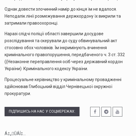
Однак довести злочинний намір до кінця їм не вдалося.
Неподалік лінії розмежування держкордону їх викрили та
затримали правоохоронці.
Наразі слідчі поліції області завершили досудове
розслідування та скерували до суду обвинувальний акт
стосовно обох чоловіків. Їм інкримінують вчинення
кримінального правопорушення, передбаченого ч. 3 ст. 332
((Незаконне переправлення осіб через державний кордон
України) Кримінального кодексу України.
Процесуальне керівництво у кримінальному провадженні
здійснював Глибоцький відділ Чернівецької окружної
прокуратури.
ПІДПИШИСЬ НА НАС У СОЦМЕРЕЖАХ:
Á‡„ÛÁÍ‡...