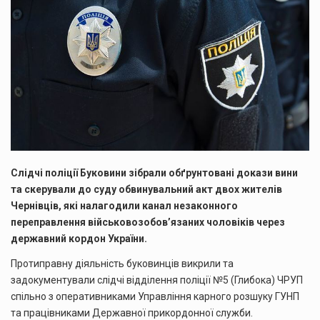
Слідчі поліції Буковини зібрали обґрунтовані докази вини
та скерували до суду обвинувальний акт двох жителів
Чернівців, які налагодили канал незаконного
переправлення військовозобов’язаних чоловіків через
державний кордон України.
Протиправну діяльність буковинців викрили та
задокументували слідчі відділення поліції №5 (Глибока) ЧРУП
спільно з оперативниками Управління карного розшуку ГУНП
та працівниками Державної прикордонної служби.