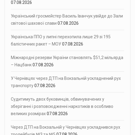
07.08.2026
Український гросмейстер Василь Іванчук увійде до Зали
світової шахової слави
07.08.2026
Українська ППО у липні перехопила лише 29 зі 195
балістичних ракет – МОУ
07.08.2026
Міжнародні резерви України становлять $51,2 мільярда
– Нацбанк
07.08.2026
У Чернівцях через ДТП на Вокзальній ускладнений рух
транспорту
07.08.2026
Судитимуть двох буковинців, обвинувачених у
зберіганні і розповсюдженні наркотиків в особливо
великих розмірах
07.08.2026
Через ДТП на Вокзальній у Чернівцях ускладнився рух
тролейбусів №3 та №5
07.08.2026