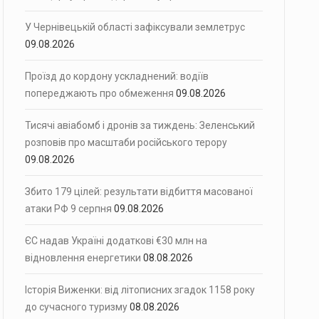
У Чернівецькій області зафіксували землетрус
09.08.2026
Проїзд до кордону ускладнений: водіїв
попереджають про обмеження
09.08.2026
Тисячі авіабомб і дронів за тиждень: Зеленський
розповів про масштаби російського терору
09.08.2026
Збито 179 цілей: результати відбиття масованої
атаки РФ 9 серпня
09.08.2026
ЄС надав Україні додаткові €30 млн на
відновлення енергетики
08.08.2026
Історія Виженки: від літописних згадок 1158 року
до сучасного туризму
08.08.2026