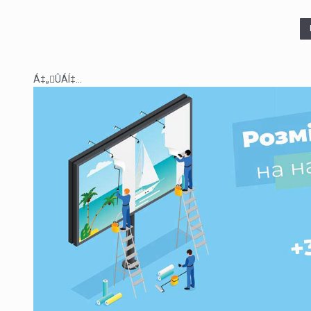
Á‡„ÛÁÍ‡...