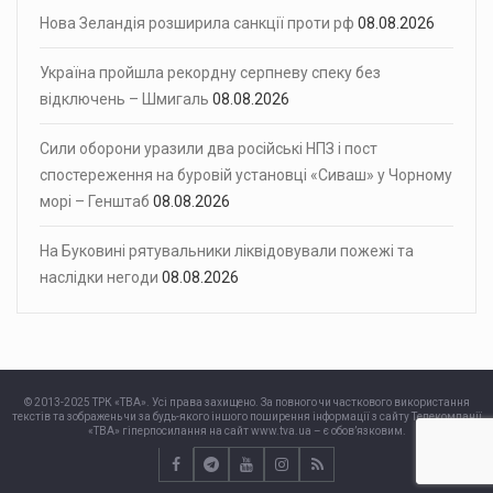
Нова Зеландія розширила санкції проти рф
08.08.2026
Україна пройшла рекордну серпневу спеку без
відключень – Шмигаль
08.08.2026
Сили оборони уразили два російські НПЗ і пост
спостереження на буровій установці «Сиваш» у Чорному
морі – Генштаб
08.08.2026
На Буковині рятувальники ліквідовували пожежі та
наслідки негоди
08.08.2026
© 2013-2025 ТРК «ТВА». Усі права захищено. За повного чи часткового використання
текстів та зображень чи за будь-якого іншого поширення інформації з сайту Телекомпанії
«ТВА» гіперпосилання на сайт www.tva.ua – є обов’язковим.