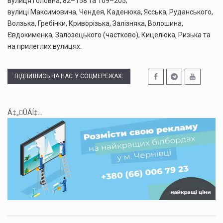
вулиця Головна, 82–158 та 109–205;
вулиці Максимовича, Чендея, Каденюка, Ясська, Руданського,
Волзька, Гребінки, Криворізька, Залізняка, Волошина,
Євдокименка, Залозецького (частково), Кицелюка, Ризька та
на прилеглих вулицях.
ПІДПИШИСЬ НА НАС У СОЦМЕРЕЖАХ:
Á‡„ÛÁÍ‡...