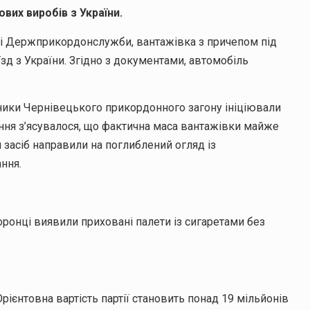
их виробів з України.
ні Держприкордонслужби, вантажівка з причепом під
 з України. Згідно з документами, автомобіль
ники Чернівецького прикордонного загону ініціювали
ння з’ясувалося, що фактична маса вантажівки майже
 засіб направили на поглиблений огляд із
ння.
ронці виявили приховані палети із сигаретами без
рієнтовна вартість партії становить понад 19 мільйонів