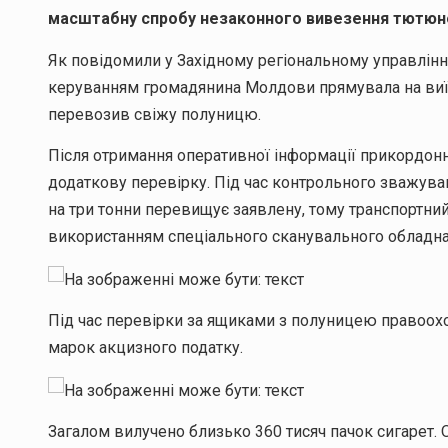
масштабну спробу незаконного вивезення тютюнов
Як повідомили у Західному регіональному управлін
керуванням громадянина Молдови прямувала на виїзд
перевозив свіжу полуницю.
Після отримання оперативної інформації прикордон
додаткову перевірку. Під час контрольного зважува
на три тонни перевищує заявлену, тому транспортний
використанням спеціального сканувального обладна
Під час перевірки за ящиками з полуницею правоохо
марок акцизного податку.
Загалом вилучено близько 360 тисяч пачок сигарет. О