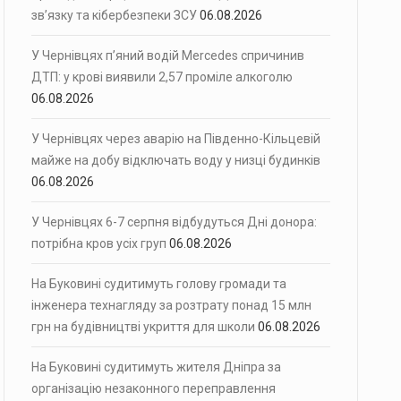
зв’язку та кібербезпеки ЗСУ
06.08.2026
У Чернівцях п’яний водій Mercedes спричинив
ДТП: у крові виявили 2,57 проміле алкоголю
06.08.2026
У Чернівцях через аварію на Південно-Кільцевій
майже на добу відключать воду у низці будинків
06.08.2026
У Чернівцях 6-7 серпня відбудуться Дні донора:
потрібна кров усіх груп
06.08.2026
На Буковині судитимуть голову громади та
інженера технагляду за розтрату понад 15 млн
грн на будівництві укриття для школи
06.08.2026
На Буковині судитимуть жителя Дніпра за
організацію незаконного переправлення