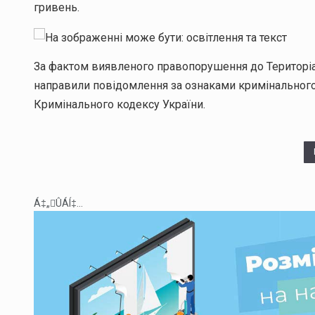
гривень.
За фактом виявленого правопорушення до Територіа
направили повідомлення за ознаками кримінального
Кримінального кодексу України.
Á‡„ÛÁÍ‡...