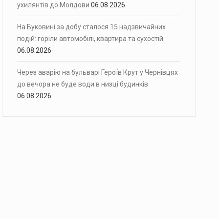
ухилянтів до Молдови
06.08.2026
На Буковині за добу сталося 15 надзвичайних
подій: горіли автомобілі, квартира та сухостій
06.08.2026
Через аварію на бульварі Героїв Крут у Чернівцях
до вечора не буде води в низці будинків
06.08.2026