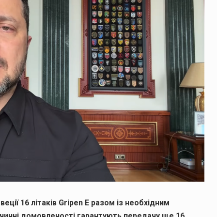
еції 16 літаків Gripen E разом із необхідним
чинні домовленості гарантують передачу ще 16