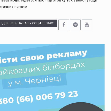
заємодії. Йдеться про підготовку так званої угоди
стичних систем.
ПІДПИШИСЬ НА НАС У СОЦМЕРЕЖАХ: