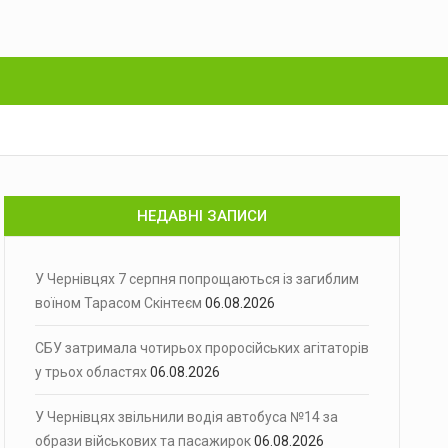
НЕДАВНІ ЗАПИСИ
У Чернівцях 7 серпня попрощаються із загиблим
воїном Тарасом Скінтеєм
06.08.2026
СБУ затримала чотирьох проросійських агітаторів
у трьох областях
06.08.2026
У Чернівцях звільнили водія автобуса №14 за
образи військових та пасажирок
06.08.2026