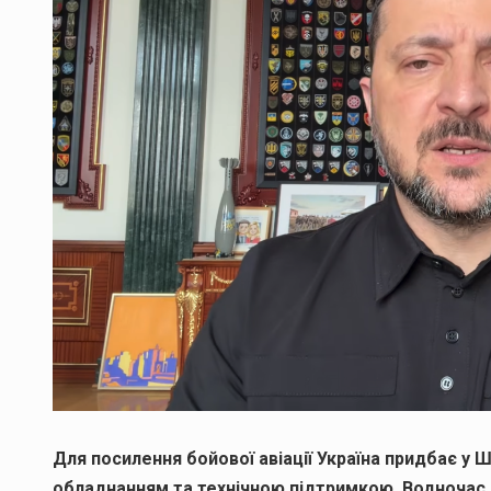
Для посилення бойової авіації Україна придбає у Шв
обладнанням та технічною підтримкою. Водночас 