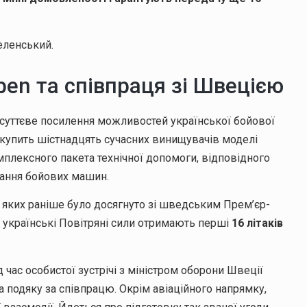
еленський.
pen та співпраця зі Швецією
а суттєве посилення можливостей української бойової
закупить шістнадцять сучасних винищувачів моделі
мплексного пакета технічної допомоги, відповідного
вання бойових машин.
 яких раніше було досягнуто зі шведським Прем’єр-
, українські Повітряні сили отримають перші
16 літаків
час особистої зустрічі з міністром оборони Швеції
 подяку за співпрацю. Окрім авіаційного напрямку,