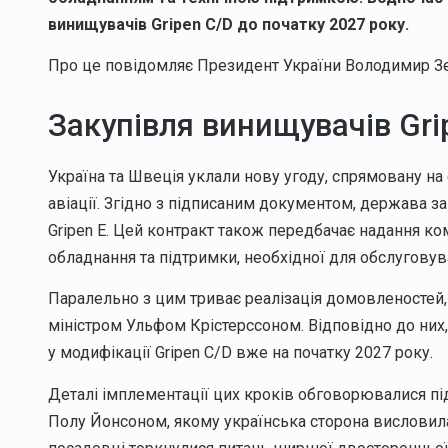
винищувачів Gripen C/D до початку 2027 року.
Про це повідомляє Президент України Володимир З
Закупівля винищувачів Gri
Україна та Швеція уклали нову угоду, спрямовану н
авіації. Згідно з підписаним документом, держава 
Gripen E. Цей контракт також передбачає надання ко
обладнання та підтримки, необхідної для обслугову
Паралельно з цим триває реалізація домовленостей,
міністром Ульфом Крістерссоном. Відповідно до них
у модифікації Gripen C/D вже на початку 2027 року.
Деталі імплементації цих кроків обговорювалися під 
Полу Йонсоном, якому українська сторона висловила