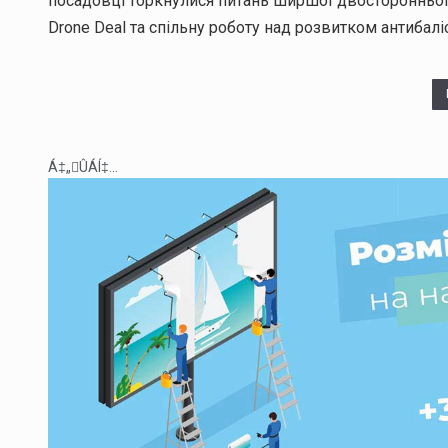
посадовці торкнулися питань ширшої двосторонньої в
Drone Deal та спільну роботу над розвитком антибалі
Á‡„ÛÁÍ‡...