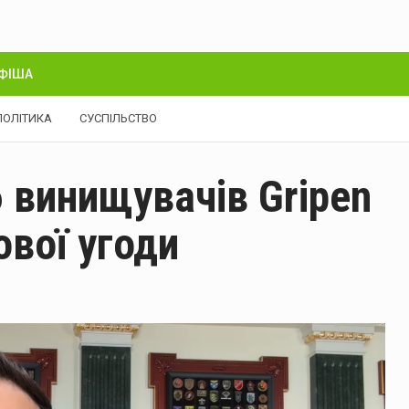
ФІША
ПОЛІТИКА
СУСПІЛЬСТВО
6 винищувачів Gripen
ової угоди