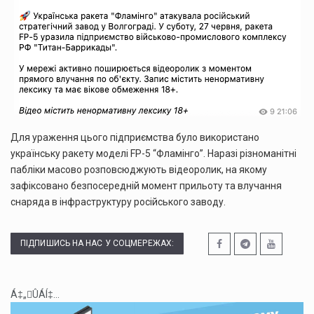
Для ураження цього підприємства було використано
українську ракету моделі FP-5 “Фламінго”. Наразі різноманітні
пабліки масово розповсюджують відеоролик, на якому
зафіксовано безпосередній момент прильоту та влучання
снаряда в інфраструктуру російського заводу.
ПІДПИШИСЬ НА НАС У СОЦМЕРЕЖАХ:
Á‡„ÛÁÍ‡...