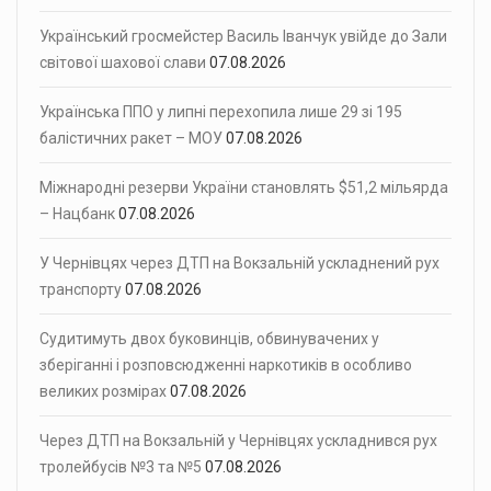
Український гросмейстер Василь Іванчук увійде до Зали
світової шахової слави
07.08.2026
Українська ППО у липні перехопила лише 29 зі 195
балістичних ракет – МОУ
07.08.2026
Міжнародні резерви України становлять $51,2 мільярда
– Нацбанк
07.08.2026
У Чернівцях через ДТП на Вокзальній ускладнений рух
транспорту
07.08.2026
Судитимуть двох буковинців, обвинувачених у
зберіганні і розповсюдженні наркотиків в особливо
великих розмірах
07.08.2026
Через ДТП на Вокзальній у Чернівцях ускладнився рух
тролейбусів №3 та №5
07.08.2026