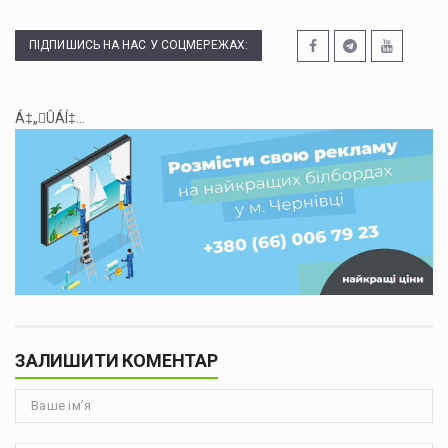
ПІДПИШИСЬ НА НАС У СОЦМЕРЕЖАХ:
Á‡„ÛÁÍ‡...
ЗАЛИШИТИ КОМЕНТАР