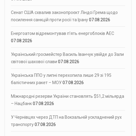
Сенат США схвалив законопроєкт Ліндсі Грема щодо
посилення санкцій проти росії та Ірану
07.08.2026
Енергоатом відремонтував п’ять енергоблоків АЕС
07.08.2026
Український гросмейстер Василь Іванчук увійде до Зали
світової шахової слави
07.08.2026
Українська ППО у липні перехопила лише 29 зі 195
балістичних ракет – МОУ
07.08.2026
Міжнародні резерви України становлять $51,2 мільярда
– Нацбанк
07.08.2026
У Чернівцях через ДТП на Вокзальній ускладнений рух
транспорту
07.08.2026