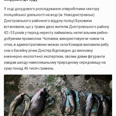
У ході досудового розслідування співробітники сектору
поліцейської діяльності на воді (м. Новодністровськ)
Дністровського районного відділу поліції Буковини
встановили, що у травні двоє жителів Дністровського району
42 і 53 років у період нересту займались нелегальним рибно-
добувним промислом. Чоловіки, використовуючи човни та
сітки, в адміністративних межах села Комарів виловили рибу
сом з басейну річки Дністер.Відповідно до висновку
інженерно-екологічної експертизи, своїми діями фігуранти
завдав шкоду навколишньому природному середовищу на
суму понад 46 тисяч гривень.