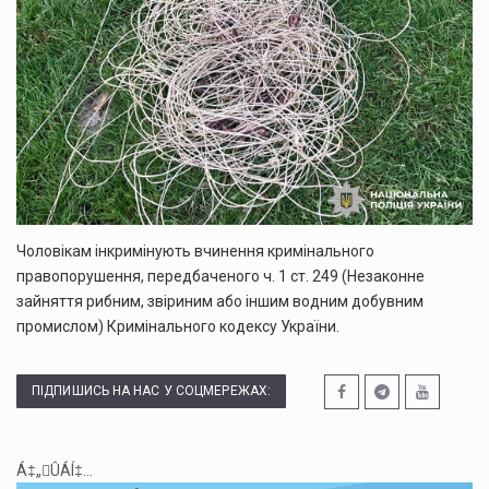
Чоловікам інкримінують вчинення кримінального
правопорушення, передбаченого ч. 1 ст. 249 (Незаконне
зайняття рибним, звіриним або іншим водним добувним
промислом) Кримінального кодексу України.
ПІДПИШИСЬ НА НАС У СОЦМЕРЕЖАХ:
Á‡„ÛÁÍ‡...