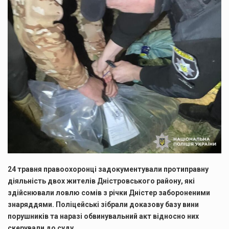
24 травня правоохоронці задокументували протиправну
діяльність двох жителів Дністровського району, які
здійснювали ловлю сомів з річки Дністер забороненими
знаряддями. Поліцейські зібрали доказову базу вини
порушників та наразі обвинувальний акт відносно них
скерували до суду.